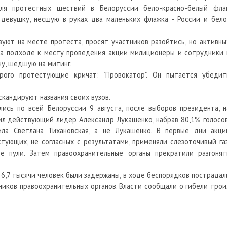
ля протестных шествий в Белоруссии бело-красно-белый флаг
девушку, несшую в руках два маленьких флажка - России и бело
уют на месте протеста, просят участников разойтись, но активны
на подходе к месту проведения акции милиционеры и сотрудники 
у, шедшую на митинг.
рого протестующие кричат: "Провокатор". Он пытается убедит
скандируют названия своих вузов.
ись по всей Белоруссии 9 августа, после выборов президента, н
ил действующий лидер Александр Лукашенко, набрав 80,1% голосов
ила Светлана Тихановская, а не Лукашенко. В первые дни акци
тующих, не согласных с результатами, применяли слезоточивый газ
е пули. Затем правоохранительные органы прекратили разгонят
6,7 тысячи человек были задержаны, в ходе беспорядков пострадал
ников правоохранительных органов. Власти сообщали о гибели трои