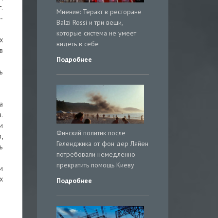
.
Мнение: Теракт в ресторане
-
Balzi Rossi и три вещи,
которые система не умеет
х
видеть в себе
в
Подробнее
ь
а
.
и
Финский политик после
,
Геленджика от фон дер Ляйен
ь
потребовали немедленно
прекратить помощь Киеву
и
х
Подробнее