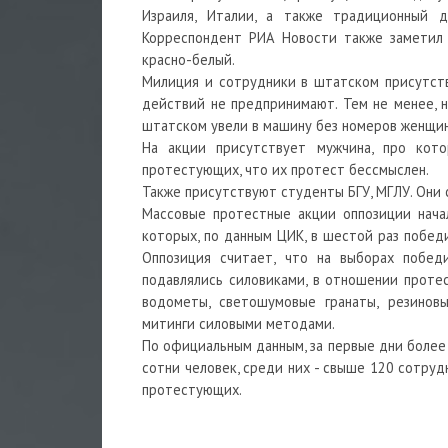
Израиля, Италии, а также традиционный д
Корреспондент РИА Новости также заметил 
красно-белый.
Милиция и сотрудники в штатском присутств
действий не предпринимают. Тем не менее, 
штатском увели в машину без номеров женщин
На акции присутствует мужчина, про кото
протестующих, что их протест бессмыслен.
Также присутствуют студенты БГУ, МГЛУ. Они 
Массовые протестные акции оппозиции начал
которых, по данным ЦИК, в шестой раз побед
Оппозиция считает, что на выборах побед
подавлялись силовиками, в отношении протес
водометы, светошумовые гранаты, резиновы
митинги силовыми методами.
По официальным данным, за первые дни более 
сотни человек, среди них - свыше 120 сотруд
протестующих.