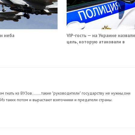
н неба
VIP-гость — на Украине назвали
цель, которую атаковали в
московском кафе
м гнать из ВУЗов........такие "руководители" государству не нужны,они
з таких потом и вырастают взяточники и предатели страны.