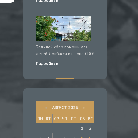
Подробнее
Большой сбор помощи для
детей Донбасса и в зоне СВО!
Подробнее
«
АВГУСТ 2026 »
ПН
ВТ
СР
ЧТ
ПТ
СБ
ВС
1
2