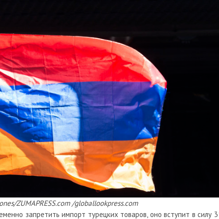
-Jones/ZUMAPRESS.com /globallookpress.com
менно запретить импорт турецких товаров, оно вступит в силу 3