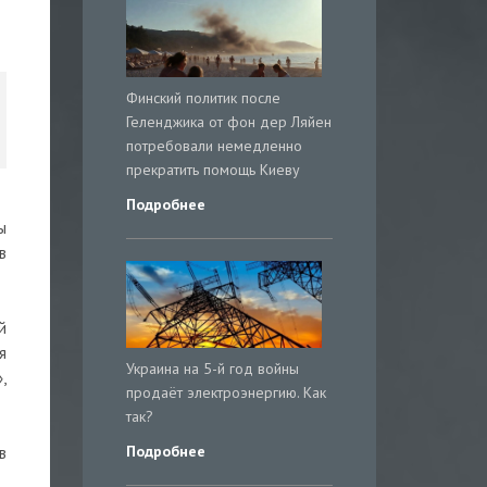
Финский политик после
Геленджика от фон дер Ляйен
потребовали немедленно
прекратить помощь Киеву
Подробнее
ы
в
й
я
Украина на 5-й год войны
,
продаёт электроэнергию. Как
так?
Подробнее
в