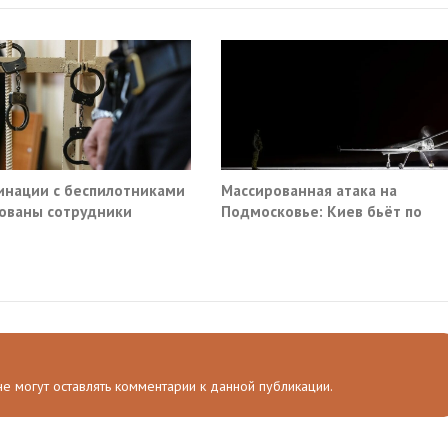
инации с беспилотниками
Массированная атака на
ованы сотрудники
Подмосковье: Киев бьёт по
омторга и ГК «Эфко»
гражданской инфраструктуре
 не могут оставлять комментарии к данной публикации.