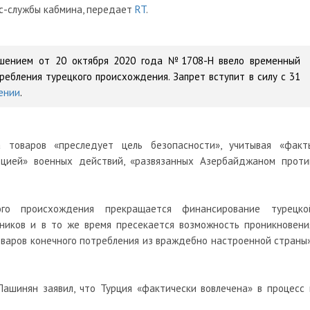
сс-службы кабмина, передает
RT
.
ешением от 20 октября 2020 года №1708-Н ввело временный
ребления турецкого происхождения. Запрет вступит в силу с 31
ении
.
а товаров «преследует цель безопасности», учитывая «факт
цией» военных действий, «развязанных Азербайджаном проти
го происхождения прекращается финансирование турецко
чников и в то же время пресекается возможность проникновени
варов конечного потребления из враждебно настроенной страны»
ашинян заявил, что Турция «фактически вовлечена» в процесс 