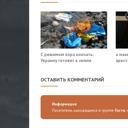
С режимом пора кончать:
а мах
Украину готовят к земле
арест
Минпр
ОСТАВИТЬ КОММЕНТАРИЙ
Информация
Посетители, находящиеся в группе
Гости
,