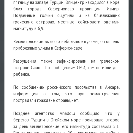
пятницу на западе Турции. Эпицентр находился в море
близ города Сеферихисар провинции Измир.
Подземные толчки ощутили и на близлежащих
греческих островах, местные сейсмологи оценили
магнитуду в 6,9.
Землетрясение вызвало небольшое цунами, затоплены
прибрежные улицы в Сеферихисаре.
Разрушения также зафиксировали на греческом
острове Самос. По сообщениям СМИ, там погибли два
ребенка.
По сообщению российского посольства в Анкаре,
информации о том, что при землетрясении
пострадали граждане страны, нет.
Позднее агентство Anadolu сообщило, что у
берегов Турции в Эгейском море произошло второе
за день землетрясение, его магнитуда составила 5,1.
Его эпицентр находился в 20 километрах от района