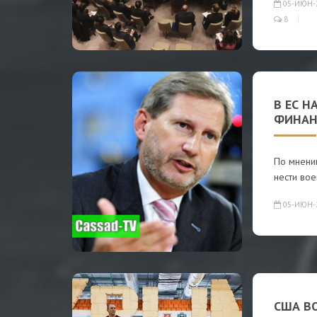
05-ИЮН-
8
В ЕС 
ФИНАН
По мнени
нести вое
05-ИЮН-
США В