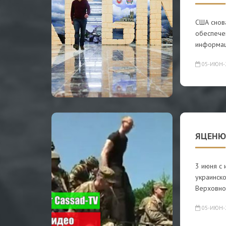
США снов
обеспечен
информац
05-ИЮН-
ЯЦЕНЮ
3 июня с 
украинско
Верховно
05-ИЮН-