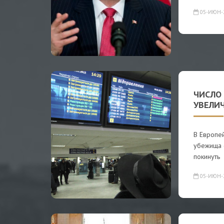
05-ИЮН-
ЧИСЛО
УВЕЛИЧ
В Европе
убежища 
покинуть
05-ИЮН-