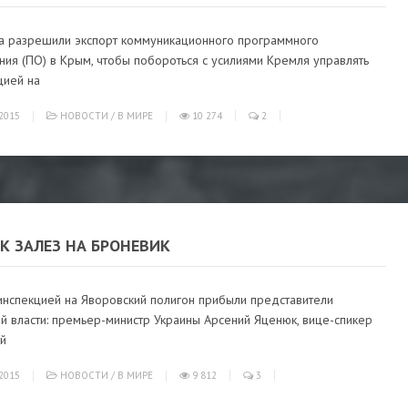
а разрешили экспорт коммуникационного программного
ия (ПО) в Крым, чтобы побороться с усилиями Кремля управлять
ией на
2015
НОВОСТИ
/
В МИРЕ
10 274
2
К ЗАЛЕЗ НА БРОНЕВИК
инспекцией на Яворовский полигон прибыли представители
й власти: премьер-министр Украины Арсений Яценюк, вице-спикер
й
2015
НОВОСТИ
/
В МИРЕ
9 812
3