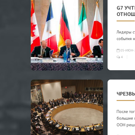
G7 УЧ
ОТНОШ
Лидеры ст
события 
05-ИЮН-
4
ЧРЕЗВЫ
После тог
большие 
ООН реш