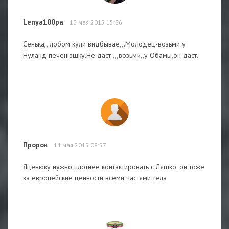
Lenya100pa
13 мая 2015 15:36
Сенька,, лобом кули видбывае,,.Молодец-возьми у
Нуланд печенюшку.Не даст ,,,возьми,,у Обамы,он даст.
Пророк
14 мая 2015 08:57
Яценюку нужно плотнее контактировать с Ляшко, он тоже
за европейские ценности всеми частями тела