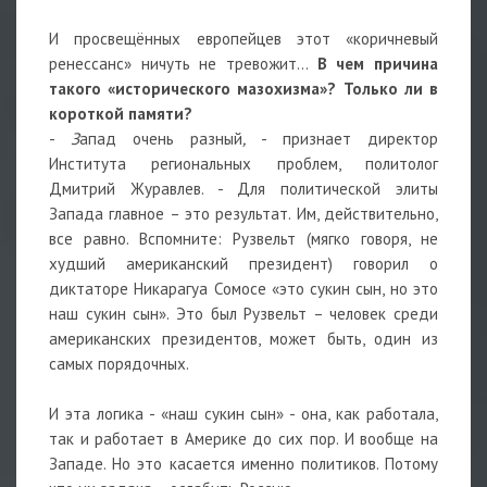
И просвещённых европейцев этот «коричневый
ренессанс» ничуть не тревожит…
В чем причина
такого «исторического мазохизма»? Только ли в
короткой памяти?
-
З
апад очень разный
,
- признает директор
Института региональных проблем, политолог
Дмитрий Журавлев. - Для политической элиты
Запада главное – это результат. Им, действительно,
все равно. Вспомните: Рузвельт (мягко говоря, не
худший американский президент) говорил о
диктаторе Никарагуа Сомосе «это сукин сын, но это
наш сукин сын». Это был Рузвельт – человек среди
американских президентов, может быть, один из
самых порядочных.
И эта логика - «наш сукин сын» - она, как работала,
так и работает в Америке до сих пор. И вообще на
Западе. Но это касается именно политиков. Потому