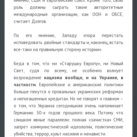
именно, США и Европейский Союз. Кроме того, свою
роль должны сыграть такие авторитетные
международные организации, как ООН и ОБСЕ,
считает Долгов.
По его мнению, Западу «пора перестать
исповедовать двойные стандарты и, наконец, встать
все-таки на правильную сторону истории».
Беда в том, что ни «Старушку Европу», ни Новый
Свет, судя по всему, не особенно волнует
возрождение
нацизма вообще, и на Украине, в
частности
. Европейские и американские политики
больше пекутся о провальных украинских реформах
и непогашенных кредитах. Но не говорят о главном –
о том, что Украина сегодняшняя очень напоминает
Германию 30-х годов прошлого века. Потому что
слишком явные параллели: полная «зачистка» СМИ,
запрет коммунистической идеологии, политические
убийства, террор, культ насилия и ненависти.