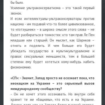
бы было.
Усиление ультраконсерватизма – это такой первый
звонок.
И если интеллектуалы-ультраконсерваторы против
нацизма - им подавай что-то более цивилизованное,
то «пэтэушник» – в широко смысле этого слова – не
будет разбираться в тонкостях: кто там прав Ле Пен
младшая или старший. Он мыслит, как Шариков –
отнять и поделить. И чем больше его будет
убеждать государство в мультикультурализме и
правах сексуальных меньшинств, тем в большей
степени ему будет хотеться кому-нибудь набить
физиономию.
«СП»: - Значит, Запад просто не осознает пока, что
неонацизм на Украине – это серьезный вызов
международному сообществу?
- Он не хочет этого осознавать. Но внутри себя
хранит те же «бациллы», что есть и на Украине.
Другое дело, что на Западе более высокий уровень