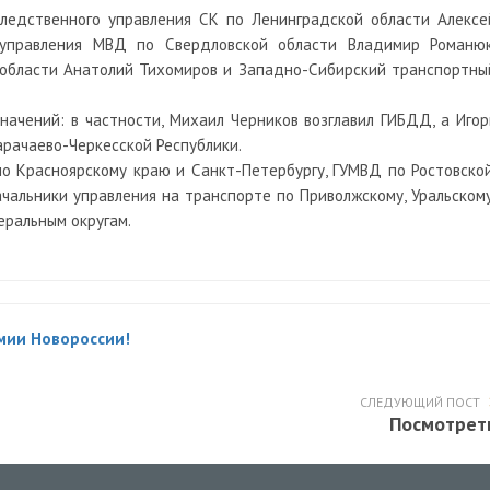
следственного управления СК по Ленинградской области Алексе
о управления МВД по Свердловской области Владимир Романюк
 области Анатолий Тихомиров и Западно-Сибирский транспортны
ачений: в частности, Михаил Черников возглавил ГИБДД, а Игор
рачаево-Черкесской Республики.
о Красноярскому краю и Санкт-Петербургу, ГУМВД по Ростовской
ачальники управления на транспорте по Приволжскому, Уральскому
ральным округам.
мии Новороссии!
СЛЕДУЮЩИЙ ПОСТ
Посмотрет