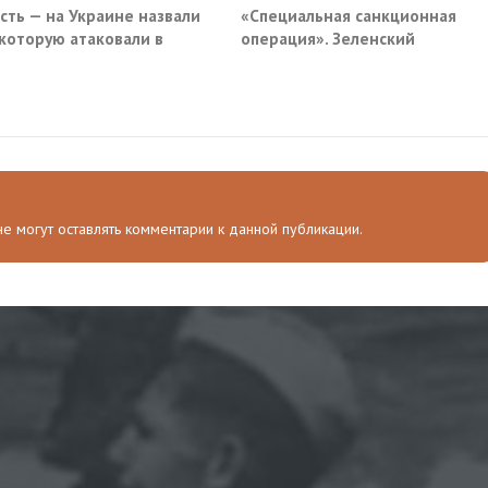
ость — на Украине назвали
«Специальная санкционная
 которую атаковали в
операция». Зеленский
вском кафе
придумал новый план против
России
 не могут оставлять комментарии к данной публикации.