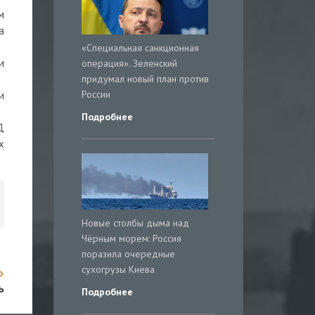
м
а
«Специальная санкционная
и
операция». Зеленский
придумал новый план против
России
и
Подробнее
Д
х
Новые столбы дыма над
Чёрным морем: Россия
поразила очередные
сухогрузы Киева
ь
Подробнее