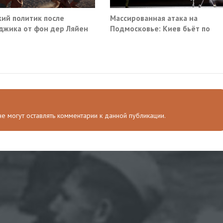
ий политик после
Массированная атака на
джика от фон дер Ляйен
Подмосковье: Киев бьёт по
ебовали немедленно
гражданской инфраструктуре
атить помощь Киеву
 не могут оставлять комментарии к данной публикации.