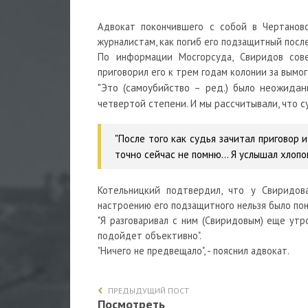
Адвокат покончившего с собой в Чертанов
журналистам, как погиб его подзащитный посл
По информации Мосгорсуда, Свиридов сове
приговорил его к трем годам колонии за вымог
"Это (самоубийство – ред.) было неожидан
четвертой степени. И мы рассчитывали, что с
"После того как судья зачитал приговор 
точно сейчас не помню… Я услышал хлопок, 
Котельницкий подтвердил, что у Свиридов
настроению его подзащитного нельзя было поня
"Я разговаривал с ним (Свиридовым) еще утро
подойдет объективно".
"Ничего не предвещало", - пояснил адвокат.
ПРЕДЫДУЩИЙ ПОСТ
Посмотреть