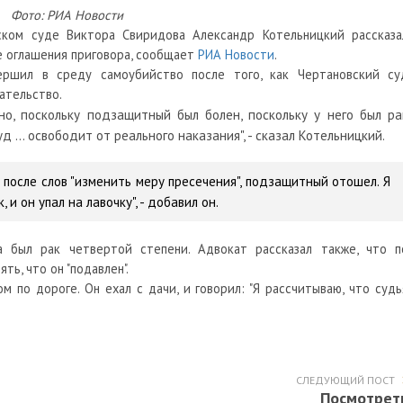
Фото: РИА Новости
ском суде Виктора Свиридова Александр Котельницкий рассказа
е оглашения приговора, сообщает
РИА Новости
.
ршил в среду самоубийство после того, как Чертановский су
ательство.
но, поскольку подзащитный был болен, поскольку у него был ра
уд … освободит от реального наказания", - сказал Котельницкий.
и после слов "изменить меру пресечения", подзащитный отошел. Я
и он упал на лавочку", - добавил он.
а был рак четвертой степени. Адвокат рассказал также, что п
ть, что он "подавлен".
м по дороге. Он ехал с дачи, и говорил: "Я рассчитываю, что судь
СЛЕДУЮЩИЙ ПОСТ
Посмотрет