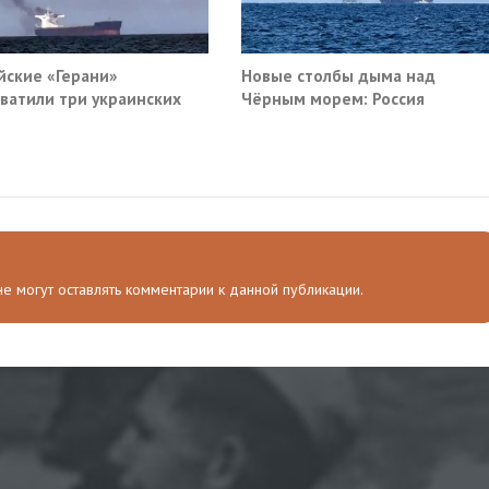
йские «Герани»
Новые столбы дыма над
ватили три украинских
Чёрным морем: Россия
руза южнее Одессы
поразила очередные сухогруз
Киева
 не могут оставлять комментарии к данной публикации.