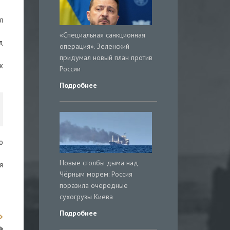
л
«Специальная санкционная
д
операция». Зеленский
придумал новый план против
к
России
Подробнее
о
Новые столбы дыма над
я
Чёрным морем: Россия
поразила очередные
сухогрузы Киева
Подробнее
ь