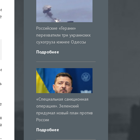
и
е
Российские «Герани»
перехватили три украинских
сухогруза южнее Одессы
Подробнее
и
ь
«Специальная санкционная
е
операция». Зеленский
придумал новый план против
я
России
а
Подробнее
-