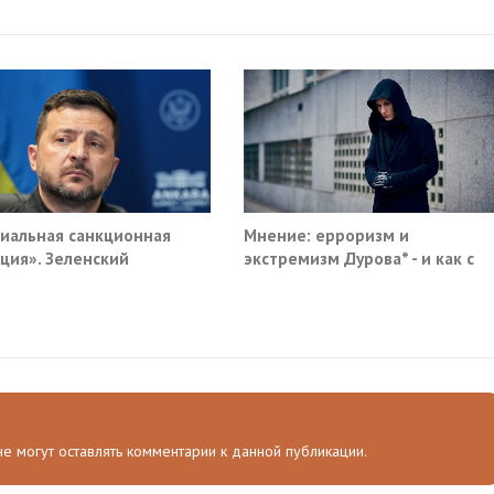
иальная санкционная
Мнение: ерроризм и
ция». Зеленский
экстремизм Дурова* - и как с
мал новый план против
этим жить
и
 не могут оставлять комментарии к данной публикации.