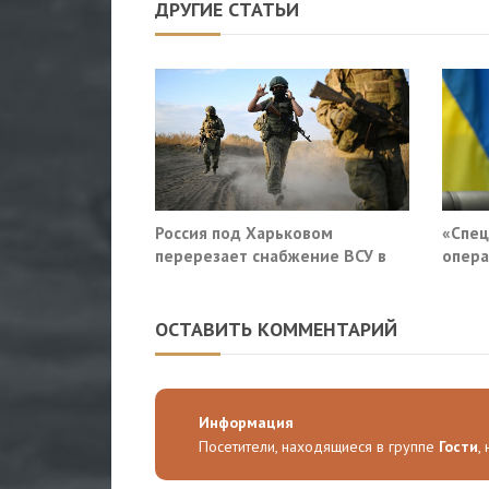
ДРУГИЕ СТАТЬИ
Россия под Харьковом
«Спец
перерезает снабжение ВСУ в
опера
Славянске и Краматорске
приду
Росси
ОСТАВИТЬ КОММЕНТАРИЙ
Информация
Посетители, находящиеся в группе
Гости
,