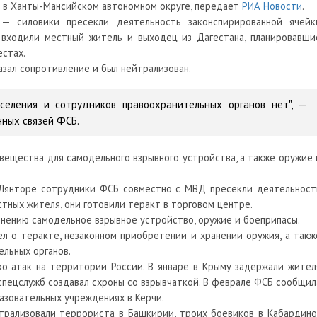
 в Ханты-Мансийском автономном округе, передает
РИА Новости
.
 силовики пресекли деятельность законспирированной ячейк
ой входили местный житель и выходец из Дагестана, планировавши
естах.
азал сопротивление и был нейтрализован.
селения и сотрудников правоохранительных органов нет", —
нных связей ФСБ.
вещества для самодельного взрывного устройства, а также оружие 
 Лянторе сотрудники ФСБ совместно с МВД пресекли деятельност
естных жителя, они готовили теракт в торговом центре.
енению самодельное взрывное устройство, оружие и боеприпасы.
л о теракте, незаконном приобретении и хранении оружия, а такж
ельных органов.
ко атак на территории России. В январе в Крыму задержали жител
спецслужб создавал схроны со взрывчаткой. В феврале ФСБ сообщил
азовательных учреждениях в Керчи.
трализовали террориста в Башкирии, троих боевиков в Кабардино