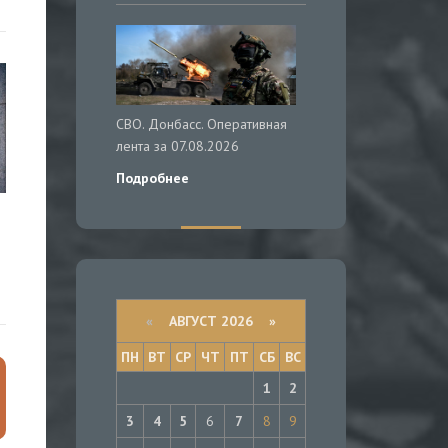
СВО. Донбасс. Оперативная
лента за 07.08.2026
Подробнее
«
АВГУСТ 2026 »
ПН
ВТ
СР
ЧТ
ПТ
СБ
ВС
1
2
3
4
5
6
7
8
9