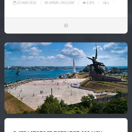
22-МАР-2015
КРЫМ
/
РОССИЯ
6 971
1