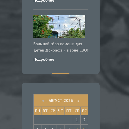
Подробнее
Большой сбор помощи для
детей Донбасса и в зоне СВО!
Подробнее
«
АВГУСТ 2026 »
ПН
ВТ
СР
ЧТ
ПТ
СБ
ВС
1
2