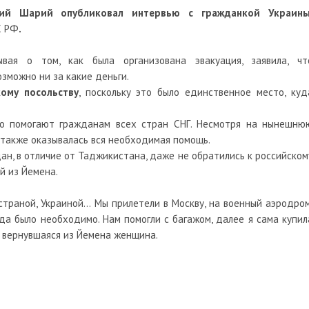
й Шарий опубликовал интервью с гражданкой Украины
С РФ
.
вая о том, как была организована эвакуация, заявила, чт
зможно ни за какие деньги.
ому посольству
, поскольку это было единственное место, куд
что помогают гражданам всех стран СНГ. Несмотря на нынешню
также оказывалась вся необходимая помощь.
ан, в отличие от Таджикистана, даже не обратились к российском
й из Йемена.
страной, Украиной… Мы прилетели в Москву, на военный аэродром
уда было необходимо. Нам помогли с багажом, далее я сама купил
т вернувшаяся из Йемена женщина.