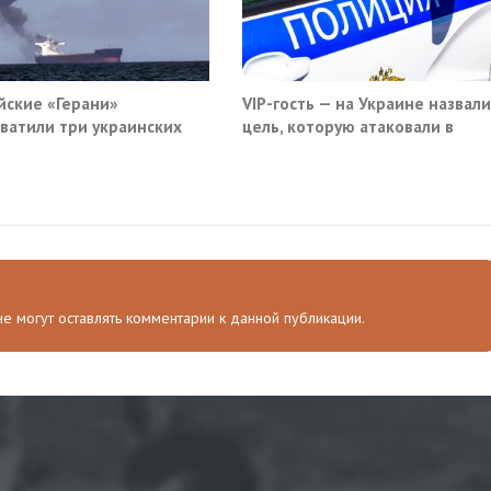
йские «Герани»
VIP-гость — на Украине назвали
ватили три украинских
цель, которую атаковали в
руза южнее Одессы
московском кафе
 не могут оставлять комментарии к данной публикации.