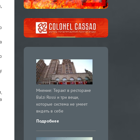
,
о
а
ю
у
Мнение: Теракт в ресторане
,
Balzi Rossi и три вещи,
а
которые система не умеет
видеть в себе
Подробнее