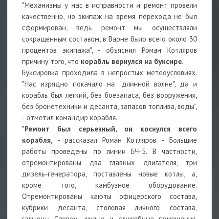
"Механизмы у нас в исправности и ремонт провели
качественно, но экипаж на время перехода не был
сформирован, ведь ремонт мы осуществляли
сокращенным составом, в Варне было всего около 30
процентов экипажа", - объяснил Роман Котляров
причину того, что
корабль вернулся на буксире
.
Буксировка проходила в непростых метеоусловиях.
"Нас изрядно покачало на "длинной волне", да и
корабль был легкий, без боезапаса, без вооружения,
без бронетехники и десанта, запасов топлива, воды",
- отметил командир корабля.
"
Ремонт был серьезный, он коснулся всего
корабля,
- рассказал Роман Котляров. - Большие
работы проведены по линии БЧ-5. В частности,
отремонтированы два главных двигателя, три
дизель-генератора, поставлены новые котлы, а,
кроме того, камбузное оборудование.
Отремонтированы каюты офицерского состава,
кубрики десанта, столовая личного состава,
гальюны…Словом, жилые и служебные помещения.