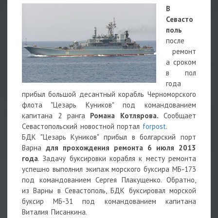
В
Севасто
поль
после
ремонт
а сроком
в пол
года
прибыл большой десантный корабль Черноморского
флота "Цезарь Куников" под командованием
капитана 2 ранга
Романа Котлярова.
Сообщает
Севастопольский новостной портал
forpost
.
БДК "Цезарь Куников" прибыл в болгарский порт
Варна
для прохождения ремонта 6 июля 2013
года
. Задачу буксировки корабля к месту ремонта
успешно выполнил экипаж морского буксира МБ-173
под командованием Сергея Плакущенко. Обратно,
из Варны в Севастополь, БДК буксировал морской
буксир МБ-31 под командованием капитана
Виталия Писанкина.