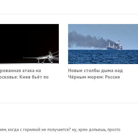
рованная атака на
Новые столбы дыма над
сковье: Киев бьёт по
Чёрным морем: Россия
анской инфраструктуре
поразила очередные сухогруз
Киева
ием, когда с горилкой не получается? ну, хрен допьешь, просто