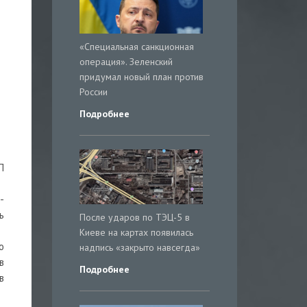
«Специальная санкционная
операция». Зеленский
придумал новый план против
России
Подробнее
П
-
ь
После ударов по ТЭЦ-5 в
Киеве на картах появилась
о
надпись «закрыто навсегда»
в
Подробнее
в