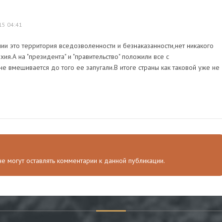
15 04:41
ии это территория вседозволенности и безнаказанности,нет никакого
хия.А на "президента" и "правительство" положили все с
е вмешивается до того ее запугали.В итоге страны как таковой уже не
 не могут оставлять комментарии к данной публикации.