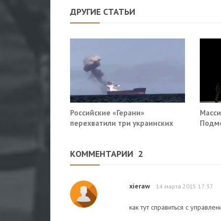
ДРУГИЕ СТАТЬИ
Российские «Герани»
Масси
перехватили три украинских
Подмо
сухогруза южнее Одессы
гражд
КОММЕНТАРИИ
2
xieraw
14 марта 2015 17:37
как тут справиться с управлен