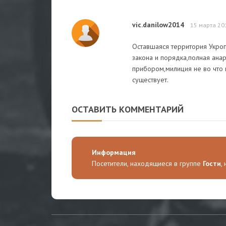
vic.danilow2014
15 марта 20
Оставшаяся территория Укроп
закона и порядка,полная анар
прибором,милиция не во что н
существует.
ОСТАВИТЬ КОММЕНТАРИЙ
Информация
Посетители, находящиеся в группе
Гости
,