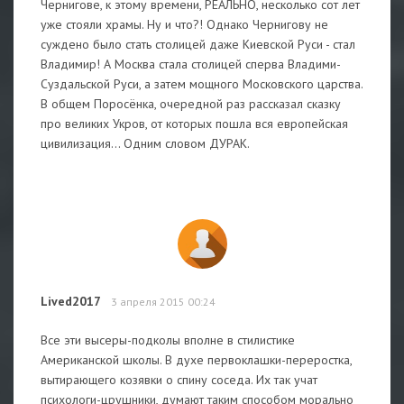
Чернигове, к этому времени, РЕАЛЬНО, несколько сот лет
уже стояли храмы. Ну и что?! Однако Чернигову не
суждено было стать столицей даже Киевской Руси - стал
Владимир! А Москва стала столицей сперва Владими-
Суздальской Руси, а затем мощного Московского царства.
В общем Поросёнка, очередной раз рассказал сказку
про великих Укров, от которых пошла вся европейская
цивилизация... Одним словом ДУРАК.
Lived2017
3 апреля 2015 00:24
Все эти высеры-подколы вполне в стилистике
Американской школы. В духе первоклашки-переростка,
вытирающего козявки о спину соседа. Их так учат
психологи-црушники, думают таким способом морально