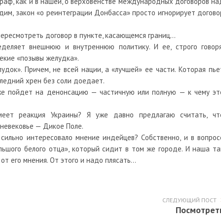
граф, как и в нашей, о верховенстве международных договоров на
идим, закон «о реинтеграции Донбасса» просто игнорирует догово
пересмотреть договор в пункте, касающемся границ…
деляет внешнюю и внутреннюю политику. И ее, строго говоря
екие «позывы желудка».
лудок». Причем, не всей нации, а «лучшей» ее части. Которая пье
ледний хрен без соли доедает.
 же пойдет на денонсацию — частичную или полную — к чему эт
еет реакция Украины? Я уже давно предлагаю считать, чт
дневековье — Дикое Поле.
 сильно интересовало мнение индейцев? Собственно, и в вопрос
ьшого белого отца», который сидит в том же городе. И наша та
от его мнения. От этого и надо плясать…
СЛЕДУЮЩИЙ ПОСТ
Посмотрет