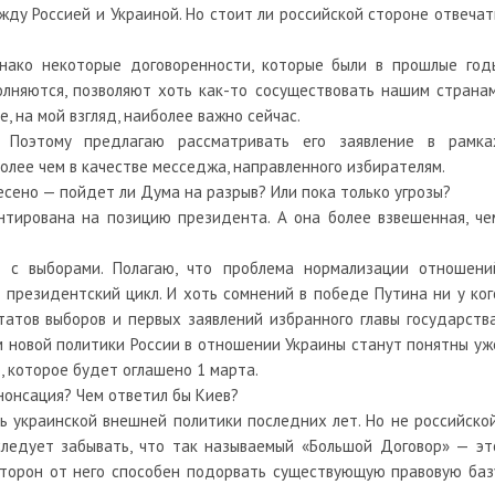
жду Россией и Украиной. Но стоит ли российской стороне отвечат
нако некоторые договоренности, которые были в прошлые год
олняются, позволяют хоть как-то сосуществовать нашим странам
, на мой взгляд, наиболее важно сейчас.
 Поэтому предлагаю рассматривать его заявление в рамка
олее чем в качестве месседжа, направленного избирателям.
есено — пойдет ли Дума на разрыв? Или пока только угрозы?
тирована на позицию президента. А она более взвешенная, че
и с выборами. Полагаю, что проблема нормализации отношени
 президентский цикл. И хоть сомнений в победе Путина ни у ког
татов выборов и первых заявлений избранного главы государства
 новой политики России в отношении Украины станут понятны уж
 которое будет оглашено 1 марта.
нонсация? Чем ответил бы Киев?
ь украинской внешней политики последних лет. Но не российской
следует забывать, что так называемый «Большой Договор» — эт
сторон от него способен подорвать существующую правовую баз