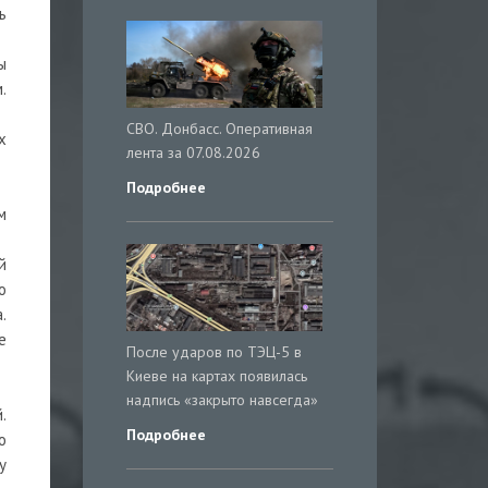
ь
ы
.
СВО. Донбасс. Оперативная
х
лента за 07.08.2026
Подробнее
м
й
о
.
е
После ударов по ТЭЦ-5 в
Киеве на картах появилась
надпись «закрыто навсегда»
.
Подробнее
о
у