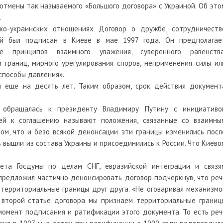
тмены так называемого «Большого договора» с Украиной. Об это
.
ко-украинских отношениях Договор о дружбе, сотрудничеств
й был подписан в Киеве в мае 1997 года. Он предполагае
е принципов взаимного уважения, суверенного равенства
 границ, мирного урегулирования споров, неприменения силы ил
 способы давления».
 еще на десять лет. Таким образом, срок действия документ
 обращалась к президенту Владимиру Путину с инициативо
ией к соглашению называют положения, связанные со взаимны
ом, что и безо всякой денонсации эти границы изменились посл
ь вышли из состава Украины и присоединились к России. Что Киево
ета Госдумы по делам СНГ, евразийской интеграции и связя
предложил частично денонсировать договор подчеркнув, что реч
 территориальные границы друг друга. «Не оговаривая механизмо
о второй статье договора мы признаем территориальные границ
 момент подписания и ратификации этого документа. То есть реч