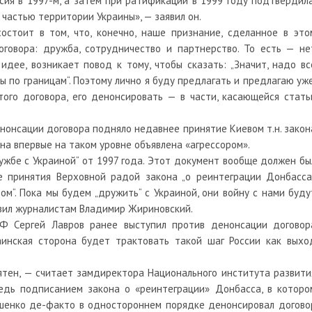
ссия в 1997-м, а затем при ратификации в 1999 году подтвердила
 частью территории Украины», — заявил он.
остоит в том, что, конечно, наше признание, сделанное в это
оговора: дружба, сотрудничество и партнерство. То есть — не
идее, возникает повод к тому, чтобы сказать: „Значит, надо вс
ы по границам“. Поэтому лично я буду предлагать и предлагаю уже
того договора, его денонсировать — в части, касающейся стать
нонсации договора подняло недавнее принятие Киевом т.н. закон
на впервые на таком уровне объявлена «агрессором».
жбе с Украиной“ от 1997 года. Этот документ вообще должен бы
е принятия Верховной радой закона „о реинтеграции Донбасса“
ом“. Пока мы будем „дружить“ с Украиной, они войну с нами буду
явил журналистам Владимир Жириновский.
Ф Сергей Лавров ранее выступил против денонсации договор
раинская сторона будет трактовать такой шаг России как выхо
тен, — считает замдиректора Национального института развити
едь подписанием закона о «реинтеграции» Донбасса, в которо
ошенко де-факто в одностороннем порядке денонсировал догово