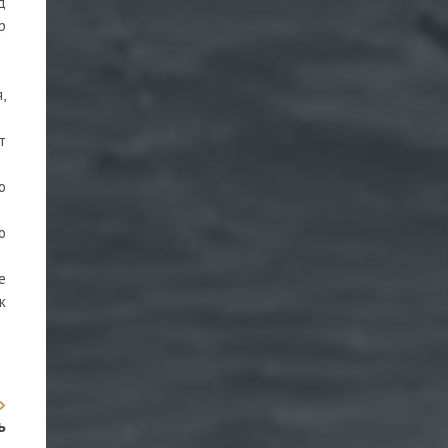
д
р
,
т
о
о
е
к
ь