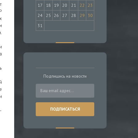
т
17
18
19
20
21
22
23
Р
24
25
26
27
28
29
30
х
м
31
.
и
а
ь
Подпишись на новости
й
е
и
—