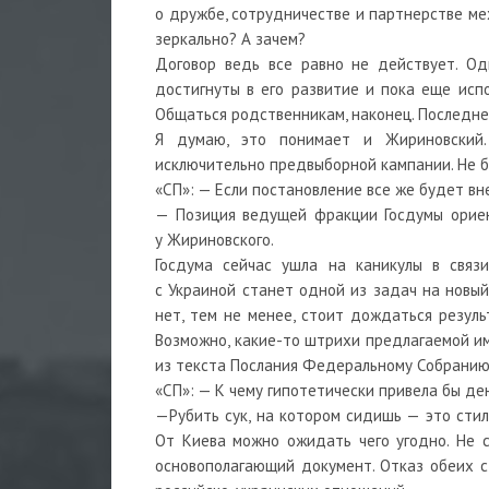
о дружбе, сотрудничестве и партнерстве ме
зеркально? А зачем?
Договор ведь все равно не действует. Од
достигнуты в его развитие и пока еще исп
Общаться родственникам, наконец. Последнее
Я думаю, это понимает и Жириновский.
исключительно предвыборной кампании. Не б
«СП»: — Если постановление все же будет вн
— Позиция ведущей фракции Госдумы ориен
у Жириновского.
Госдума сейчас ушла на каникулы в связ
с Украиной станет одной из задач на новый
нет, тем не менее, стоит дождаться резуль
Возможно, какие-то штрихи предлагаемой им
из текста Послания Федеральному Собранию,
«СП»: — К чему гипотетически привела бы де
—Рубить сук, на котором сидишь — это стил
От Киева можно ожидать чего угодно. Не 
основополагающий документ. Отказ обеих 