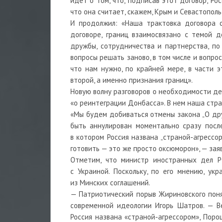
идет о том, что, подписав этот договор, Ро
что она считает, скажем, Крым и Севастополь
И продолжил: «Наша трактовка договора с
договоре, границ взаимосвязано с темой д
дружбы, сотрудничества и партнерства, по 
вопросы решать заново, в том числе и вопрос
что нам нужно, по крайней мере, в части э
второй, а именно признания границ».
Новую волну разговоров о необходимости де
«о реинтеграции Донбасса». В нем наша стра
«Мы будем добиваться отмены закона „О дру
быть аннулирован моментально сразу посл
в котором Россия названа „страной-агрессор
готовить — это же просто оксюморон», — за
Отметим, что министр иностранных дел Р
с Украиной. Поскольку, по его мнению, ук
из Минских соглашений.
— Патриотический порыв Жириновского поня
современной идеологии Игорь Шатров. — В
Россия названа «страной-агрессором», Пор