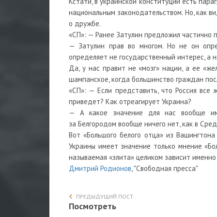
Кстати, в украинской конституции есть пара
национальным законодательством. Но, как в
о дружбе.
«СП»: — Ранее Затулин предложил частично 
— Затулин прав во многом. Но не он опре
определяет не государственный интерес, а н
Да, у нас правит не «мозг» нации, а ее «же
шампанское, когда большинство граждан пос
«СП»: — Если представить, что Россия все
приведет? Как отреагирует Украина?
— А какое значение для нас вообще им
за Белгородом вообще ничего нет, как в Сре
Вот «Большого белого отца» из Вашингтона
Украины имеет значение только мнение «Бол
называемая «элита» целиком зависит именно 
Дмитрий Родионов
, "Свободная пресса"
ПРЕДЫДУЩИЙ ПОСТ
Посмотреть