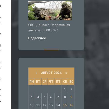
я
и
.
СВО. Донбасс. Оперативная
лента за 08.08.2026
а
Подробнее
а
е
ь
о
«
АВГУСТ 2026 »
й
ПН
ВТ
СР
ЧТ
ПТ
СБ
ВС
1
2
о
и
3
4
5
6
7
8
9
х
10
11
12
13
14
15
16