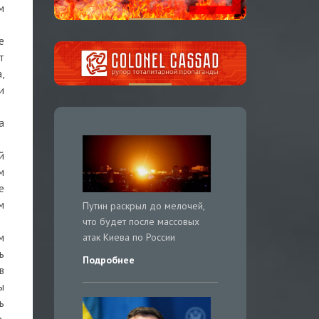
м
е
т
,
и
а
й
м
е
м
Путин раскрыл до мелочей,
что будет после массовых
атак Киева по России
м
ь
Подробнее
в
ы
ь