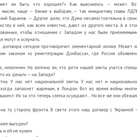
ожет ли быть что хорошее?» Как выяснилось — может. Во
 мысли, чаще — ближе к выборам, — так инициативу главы ЛДП
ий Баранов. — Другое дело, что Дума несамостоятельна в свои
ству в ней, как всем известно, дают из другого места. А в это
сованных, чтобы отношения с Западом у нас были приемлемыми
е могут и осерчать.
 договора сегодня противоречит элементарной логике. Может л
им законом «о реинтеграции Донбасса», где Россия объявлен
 нелогичен. Но логично ли, что дети нашей элиты учатся сплош
то их деньги — на Западе?
стна. У нас нет национальной элиты. У нас нет и национально
 когда запахнет жареным, в Лондон. Вот во время войны многи
ашкент. Их за это теперь слегка осуждают… Но все же они убежал
 на ту сторону фронта. В свете этого наш договор с Украиной 
олее выгоден?
ь и ей не нужен.