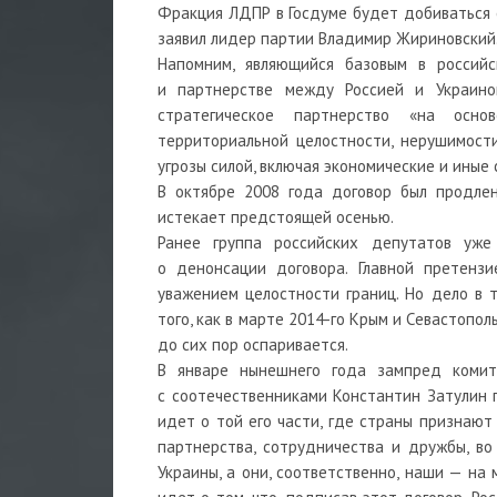
Фракция ЛДПР в Госдуме будет добиваться о
заявил лидер партии Владимир Жириновский
Напомним, являющийся базовым в российс
и партнерстве между Россией и Украино
стратегическое партнерство «на основ
территориальной целостности, нерушимости
угрозы силой, включая экономические и иные
В октябре 2008 года договор был продлен
истекает предстоящей осенью.
Ранее группа российских депутатов уже
о денонсации договора. Главной претенз
уважением целостности границ. Но дело в т
того, как в марте 2014-го Крым и Севастопол
до сих пор оспаривается.
В январе нынешнего года зампред комит
с соотечественниками Константин Затулин 
идет о той его части, где страны признают
партнерства, сотрудничества и дружбы, в
Украины, а они, соответственно, наши — на