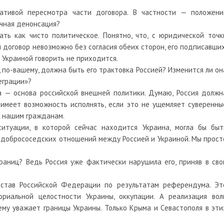
ативой пересмотра части договора. В частности — положени
ичная денонсация?
ть как чисто политическое. Понятно, что, с юридической точк
 договор невозможно без согласия обеих сторон, его подписавших
 Украиной говорить не приходится.
, по-вашему, должна быть его трактовка Россией? Изменится ли он
еграции»?
— основа российской внешней политики. Думаю, Россия должн
 имеет возможность исполнять, если это не ущемляет суверенны
д нашим гражданам.
итуации, в которой сейчас находится Украина, могла бы быт
 добрососедских отношений между Россией и Украиной. Мы прост
раниц? Ведь Россия уже фактически нарушила его, приняв в сво
став Российской Федерации по результатам референдума. Эт
ориальной целостности Украины, оккупации. А реализация вол
ему уважает границы Украины. Только Крыма и Севастополя в эти