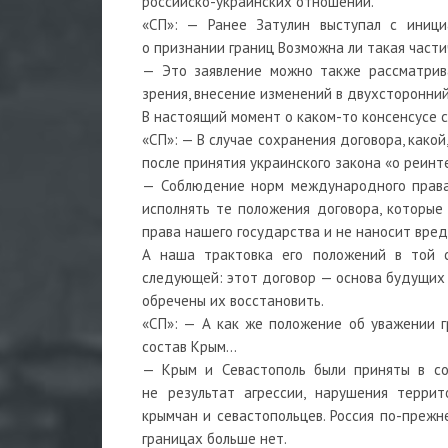
российско-украинских отношений.
«СП»: — Ранее Затулин выступал с иници
о признании границ Возможна ли такая част
— Это заявление можно также рассматрива
зрения, внесение изменений в двухсторонний
В настоящий момент о каком-то консенсусе с
«СП»: — В случае сохранения договора, какой
после принятия украинского закона «о реинт
— Соблюдение норм международного права 
исполнять те положения договора, которые
права нашего государства и не наносит вре
А наша трактовка его положений в той с
следующей: этот договор — основа будущих
обречены их восстановить.
«СП»: — А как же положение об уважении г
состав Крым…
— Крым и Севастополь были приняты в со
не результат агрессии, нарушения террит
крымчан и севастопольцев. Россия по-прежн
границах больше нет.