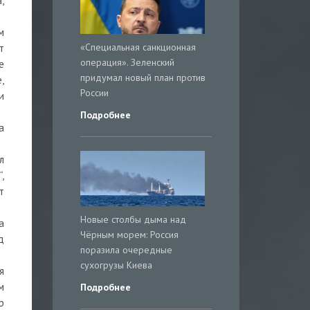
,
м
«Специальная санкционная
т
операция». Зеленский
е
придумал новый план против
,
России
и
Подробнее
а
л
,
т
Новые столбы дыма над
а
Чёрным морем: Россия
д
поразила очередные
сухогрузы Киева
я
м
Подробнее
р