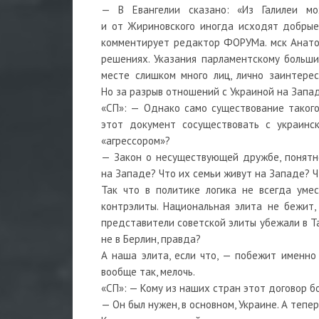
— В Евангелии сказано: «Из Галилеи м
и от Жириновского иногда исходят добрые
комментирует редактор ФОРУМа. мск Анатол
решениях. Указания парламентскому большин
месте слишком много лиц, лично заинтере
Но за разрыв отношений с Украиной на Запад
«СП»: — Однако само существование такого
этот документ сосуществовать с украинск
«агрессором»?
— Закон о несуществующей дружбе, понятно,
на Западе? Что их семьи живут на Западе? Ч
Так что в политике логика не всегда уме
контрэлиты. Национальная элита не бежит,
представители советской элиты убежали в Т
не в Берлин, правда?
А наша элита, если что, — побежит именно
вообще так, мелочь.
«СП»: — Кому из наших стран этот договор б
— Он был нужен, в основном, Украине. А тепер