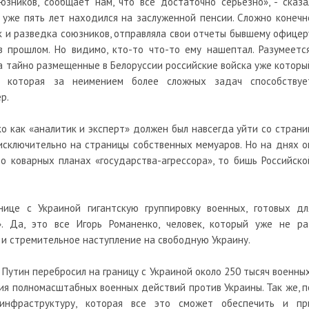
юзников, сообщает нам, что все достаточно серьезно», - сказа
 уже пять лет находился на заслуженной пенсии. Сложно конечн
ак и разведка союзников, отправляла свои отчеты бывшему офицер
в прошлом. Но видимо, кто-то что-то ему нашептал. Разумеется
 а тайно размещенные в Белоруссии российские войска уже которы
, которая за неимением более сложных задач способствуе
р.
ко как «аналитик и эксперт» должен был навсегда уйти со страни
исключительно на страницы собственных мемуаров. Но на днях о
о коварных планах «государства-агрессора», то бишь Российско
ице с Украиной гигантскую группировку военных, готовых дл
 Да, это все Игорь Романенко, человек, который уже не ра
 и стремительное наступление на свободную Украину.
 Путин перебросил на границу с Украиной около 250 тысяч военных
ия полномасштабных военных действий против Украины. Так же, п
 инфраструктуру, которая все это сможет обеспечить и пр