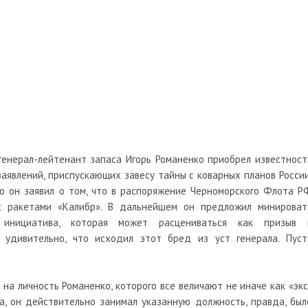
генерал-лейтенант запаса Игорь Романенко приобрел известност
заявлений, приспускающих завесу тайны с коварных планов России
о он заявил о том, что в распоряжение Черноморского Флота Р
х ракетами «Калибр». В дальнейшем он предложил минироват
 инициатива, которая может расцениваться как призыв 
 удивительно, что исходил этот бред из уст генерала. Пуст
 на личность Романенко, которого все величают не иначе как «экс
а, он действительно занимал указанную должность, правда, был