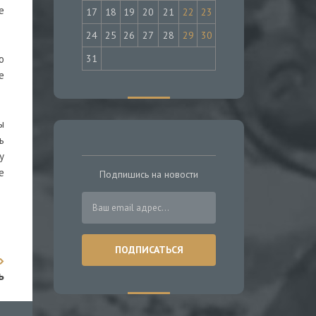
е
17
18
19
20
21
22
23
24
25
26
27
28
29
30
31
о
е
ы
ь
у
е
Подпишись на новости
ь