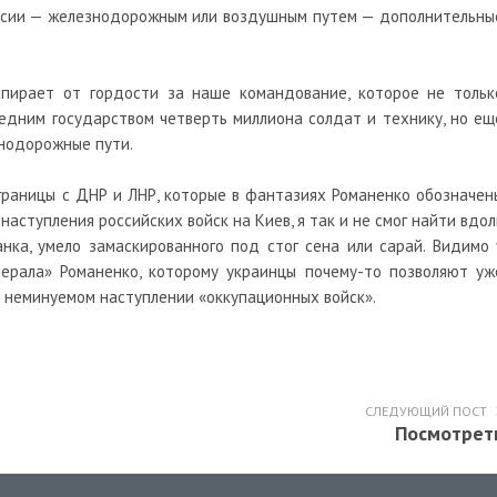
оссии — железнодорожным или воздушным путем — дополнительны
пирает от гордости за наше командование, которое не тольк
седним государством четверть миллиона солдат и технику, но ещ
знодорожные пути.
 границы с ДНР и ЛНР, которые в фантазиях Романенко обозначен
аступления российских войск на Киев, я так и не смог найти вдол
нка, умело замаскированного под стог сена или сарай. Видимо 
нерала» Романенко, которому украинцы почему-то позволяют уж
о неминуемом наступлении «оккупационных войск».
СЛЕДУЮЩИЙ ПОСТ
Посмотрет