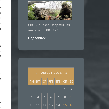
л
о
у
,
й
СВО. Донбасс. Оперативная
т
лента за 08.08.2026
Подробнее
ц
н
й
«
АВГУСТ 2026 »
я
з
ПН
ВТ
СР
ЧТ
ПТ
СБ
ВС
1
2
.
3
4
5
6
7
8
9
о
10
11
12
13
14
15
16
и