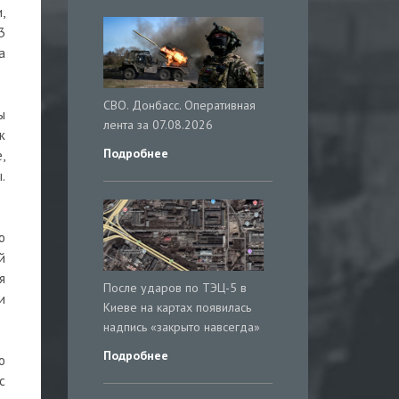
,
3
а
СВО. Донбасс. Оперативная
ы
лента за 07.08.2026
к
Подробнее
,
.
о
й
я
После ударов по ТЭЦ-5 в
и
Киеве на картах появилась
надпись «закрыто навсегда»
Подробнее
ю
с