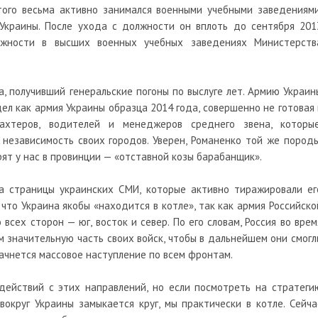
того весьма активно занимался военными учебными заведениями
краины. После ухода с должности он вплоть до сентября 201
олжности в высших военных учебных заведениях Министерств
, получивший генеральские погоны по выслуге лет. Армию Украин
дел как армия Украины образца 2014 года, совершенно не готовая 
хтеров, водителей и менеджеров среднего звена, которые
независимость своих городов. Уверен, Романенко той же породы
орят у нас в провинции — «отставной козы барабанщик».
а страницы украинских СМИ, которые активно тиражировали ег
что Украина якобы «находится в котле», так как армия Российско
сех сторон — юг, восток и север. По его словам, Россия во врем
м значительную часть своих войск, чтобы в дальнейшем они смогл
начнется массовое наступление по всем фронтам.
действий с этих направлений, но если посмотреть на стратеги
вокруг Украины замыкается круг, мы практически в котле. Сейча