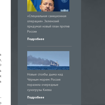
«Специальная санкционная
операция». Зеленский
придумал новый план против
России
Подробнее
ь
,
Ф
ь
Новые столбы дыма над
к
Чёрным морем: Россия
ь
поразила очередные
сухогрузы Киева
Подробнее
-
о