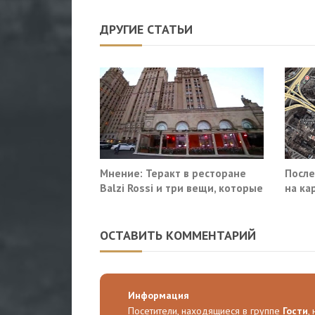
ДРУГИЕ СТАТЬИ
Мнение: Теракт в ресторане
После
Balzi Rossi и три вещи, которые
на ка
система не умеет видеть в
«закр
себе
ОСТАВИТЬ КОММЕНТАРИЙ
Информация
Посетители, находящиеся в группе
Гости
,