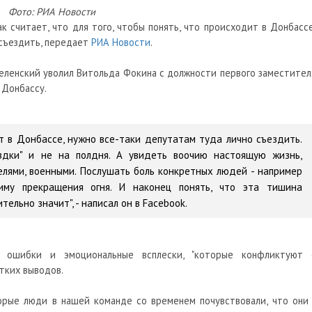
Фото: РИА Новости
 считает, что для того, чтобы понять, что происходит в Донбассе
съездить, передает
РИА Новости
.
еленский уволил Витольда Фокина с должности первого заместител
 Донбассу.
т в Донбассе, нужно все-таки депутатам туда лично съездить.
здки" и не на полдня. А увидеть воочию настоящую жизнь,
лями, военными. Послушать боль конкретных людей - например
му прекращения огня. И наконец понять, что эта тишина
тельно значит", - написал он в Facebook.
 ошибки и эмоциональные всплески, "которые конфликтуют 
стких выводов.
торые люди в нашей команде со временем почувствовали, что они 