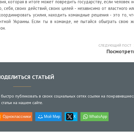
зия, которая в итоге может повредить государству, если человек н
, себя, своих действий, своих целей - независимо от властного ил
координировать усилия, находить командные решения - это то, чт
нтной Украины. Если ты в команде, не пытайся обыграть свою ж
он.
СЛЕДУЮЩИЙ ПОСТ
Посмотрет
ОДЕЛИТЬСЯ СТАТЬЕЙ
быстро публиковать в своих социальных сетях ссылки на понравившиес
статьи на нашем сайте.
Одноклассники
Мой Мир
X
WhatsApp