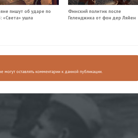
яне пишут об ударе по
Финский политик после
: «Света» ушла
Геленджика от фон дер Ляйен
потребовали немедленно
прекратить помощь Киеву
 не могут оставлять комментарии к данной публикации.