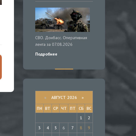
СВО. Донбасс. Оперативная
лента за 07.08.2026
Подробнее
«
АВГУСТ 2026 »
ПН
ВТ
СР
ЧТ
ПТ
СБ
ВС
1
2
3
4
5
6
7
8
9