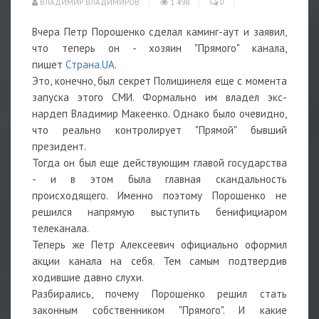
ВЛАДИМИР ВЛАДИМИРОВ
1 498
0
Вчера Петр Порошенко сделал каминг-аут и заявил,
что теперь он - хозяин "Прямого" канала,
пишет
Страна.UA
.
Это, конечно, был секрет Полишинеля еще с момента
запуска этого СМИ. Формально им владел экс-
нардеп Владимир Макеенко. Однако было очевидно,
что реально контролирует "Прямой" бывший
президент.
Тогда он был еще действующим главой государства
- и в этом была главная скандальность
происходящего. Именно поэтому Порошенко не
решился напрямую выступить бенифициаром
телеканала.
Теперь же Петр Алексеевич официально оформил
акции канала на себя. Тем самым подтвердив
ходившие давно слухи.
Разбирались, почему Порошенко решил стать
законным собственником "Прямого". И какие