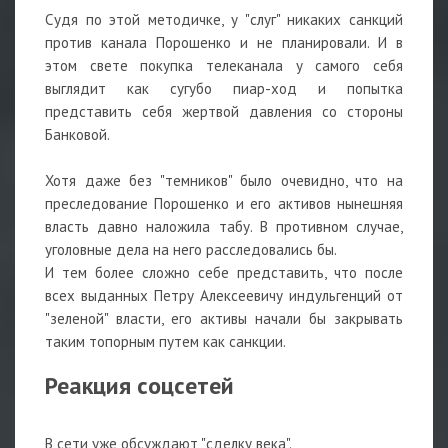
Судя по этой методичке, у "слуг" никаких санкций
против канала Порошенко и не планировали. И в
этом свете покупка телеканала у самого себя
выглядит как сугубо пиар-ход и попытка
представить себя жертвой давления со стороны
Банковой.
⠀
Хотя даже без "темников" было очевидно, что на
преследование Порошенко и его активов нынешняя
власть давно наложила табу. В противном случае,
уголовные дела на него расследовались бы.
И тем более сложно себе представить, что после
всех выданных Петру Алексеевичу индульгенций от
"зеленой" власти, его активы начали бы закрывать
таким топорным путем как санкции.
Реакция соцсетей
⠀
В сети уже обсуждают "сделку века".