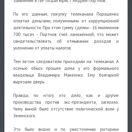
Заявление в ГБР подал юрист Андрей Портнов.
⠀
По его данным, покупку телеканала Порошенко
оплатил деньгами, полученными от коррупционной
деятельности. При этом сумму сделки - 16 миллионов
700 тысяч - Портнов счел заниженной, что может
свидетельствовать об отмывании доходов и
уклонении от уплаты налогов.
⠀
Тем летом следователи приходили на телеканал. А
осенью обыск прошел дома у его формального
владельца Владимира Макеенко. Ему болгаркой
вырезали дверь.
Правда, по итогу это дело, как и другие
производства против экс-президента, заглохло.
Чему виной было отсутствие политической воли у
Зеленского.
⠀
Это было видно и по ужесточению риторики