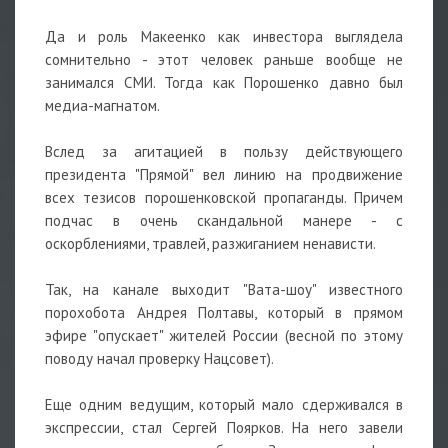
⠀
Да и роль Макеенко как инвестора выглядела
сомнительно - этот человек раньше вообще не
занимался СМИ. Тогда как Порошенко давно был
медиа-магнатом.
⠀
Вслед за агитацией в пользу действующего
президента "Прямой" вел линию на продвижение
всех тезисов порошенковской пропаганды. Причем
подчас в очень скандальной манере - с
оскорблениями, травлей, разжиганием ненависти.
⠀
Так, на канале выходит "Вата-шоу" известного
порохобота Андрея Полтавы, который в прямом
эфире "опускает" жителей России (весной по этому
поводу начал проверку Нацсовет).
⠀
Еще одним ведущим, который мало сдерживался в
экспрессии, стал Сергей Поярков. На него завели