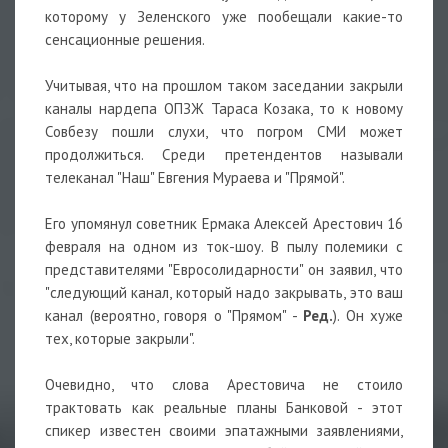
которому у Зеленского уже пообещали какие-то
сенсационные решения.
⠀
Учитывая, что на прошлом таком заседании закрыли
каналы нардепа ОПЗЖ Тараса Козака, то к новому
Совбезу пошли слухи, что погром СМИ может
продолжиться. Среди претендентов называли
телеканал "Наш" Евгения Мураева и "Прямой".
⠀
Его упомянул советник Ермака Алексей Арестович 16
февраля на одном из ток-шоу. В пылу полемики с
представителями "Евросолидарности" он заявил, что
"следующий канал, который надо закрывать, это ваш
канал (вероятно, говоря о "Прямом" -
Ред.
). Он хуже
тех, которые закрыли".
⠀
Очевидно, что слова Арестовича не стоило
трактовать как реальные планы Банковой - этот
спикер известен своими эпатажными заявлениями,