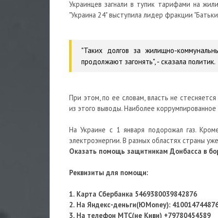
Украинцев загнали в тупик тарифами на жил
"Украина 24" выступила лидер фракции "Бать
⠀
"Таких долгов за жилищно-коммунальн
продолжают загонять", - сказала политик.
⠀
При этом, по ее словам, власть не стесняет
из этого выводы. Наиболее коррумпированное 
⠀
На Украине с 1 января подорожал газ. Кром
электроэнергии. В разных областях страны уж
Оказать помощь защитникам Донбасса в бор
Реквизиты для помощи:
1. Карта Сбербанка 5469380039842876
2. На Яндекс-деньги(ЮMoney): 41001474487
3. На телефон МТС(не Киви) +79780454589