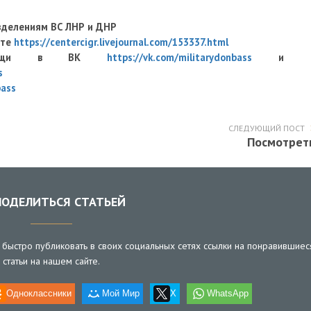
зделениям ВС ЛНР и ДНР
оте
https://centercigr.livejournal.com/153337.html
й помощи в ВК
https://vk.com/militarydonbass
и 
s
bass
СЛЕДУЮЩИЙ ПОСТ
Посмотрет
ОДЕЛИТЬСЯ СТАТЬЕЙ
быстро публиковать в своих социальных сетях ссылки на понравившиес
статьи на нашем сайте.
Одноклассники
Мой Мир
X
WhatsApp