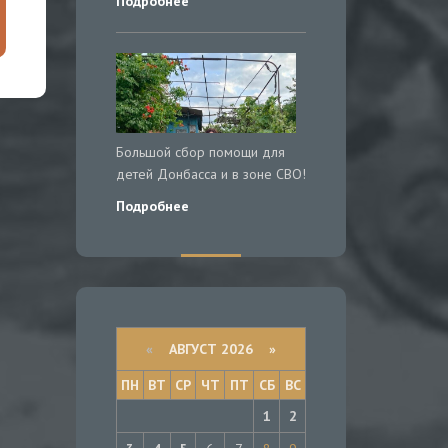
Подробнее
Большой сбор помощи для
детей Донбасса и в зоне СВО!
Подробнее
«
АВГУСТ 2026 »
ПН
ВТ
СР
ЧТ
ПТ
СБ
ВС
1
2