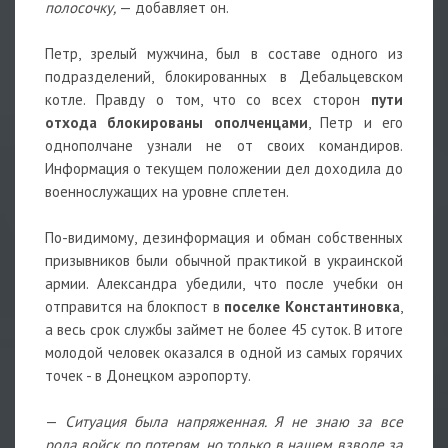
полосочку,
— добавляет он.
Петр, зрелый мужчина, был в составе одного из
подразделений, блокированных в Дебальцевском
котле. Правду о том, что со всех сторон
пути
отхода блокированы ополченцами
, Петр и его
однополчане узнали не от своих командиров.
Информация о текущем положении дел доходила до
военнослужащих на уровне сплетен.
По-видимому, дезинформация и обман собственных
призывников были обычной практикой в украинской
армии. Александра убедили, что после учебки он
отправится на блокпост в
поселке Константиновка
,
а весь срок службы займет не более 45 суток. В итоге
молодой человек оказался в одной из самых горячих
точек - в Донецком аэропорту.
—
Ситуация была напряженная. Я не знаю за все
рода войск по потерям, но только в нашем взводе за