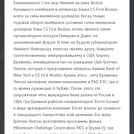
Балахнинского ( это под Нижнем на реке Волга)
бумажного комбината в интересах банка CS First Boston,
всего за семь миллионов долларов. Когда только
годовой оборот комбината составлял сотни миллионов
долларов. Банк CS First Boston, кстати, являлся затем
организатором поездок Немцова в Давос на
экономический форум. И этим он будучи губернатором
Нижнего Новгорода, помогал своему другу, бывшему
соотечественнику эмигрировавшему в США, Борису
Бревнову, женившемуся там на гражданке США Гретчен
Уилсон, которая и представляла интересы банков Bank of
New York и CS First Boston. Кроме этого , чета Бревнова-
Уилсон наследили своими махинациями в РАО ЕЭС, где в
то время руководил А Чубайс. После этого эта
супружеская чета, вынуждена была уехать из России в
США, где Бревнов работал гендиректором 'Enron Eurasia'
и вице-президентом компании 'Enron' вплоть до громкого
и скандального банкротства этой компании. Его жена
Гретчен Уилсон, возглавляла программы фонда
Millennium Challenge Corporation, MCC в Грузии (!), где