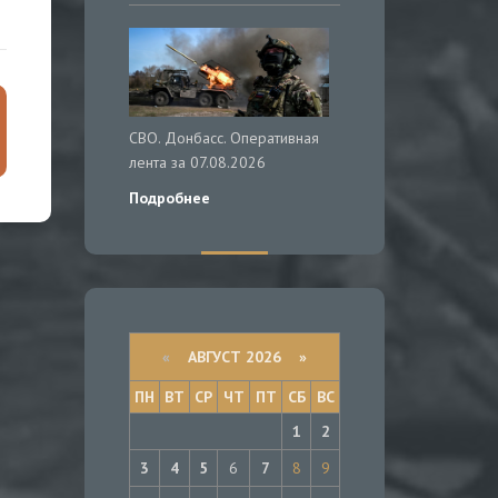
СВО. Донбасс. Оперативная
лента за 07.08.2026
Подробнее
«
АВГУСТ 2026 »
ПН
ВТ
СР
ЧТ
ПТ
СБ
ВС
1
2
3
4
5
6
7
8
9