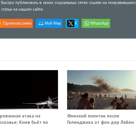
быстро публиковать в своих социальных сетях ссылки на понравившиес
статьи на нашем сайте.
Одноклассники
Мой Мир
X
WhatsApp
рованная атака на
Финский политик после
сковье: Киев бьёт по
Геленджика от фон дер Ляйен
анской инфраструктуре
потребовали немедленно
прекратить помощь Киеву