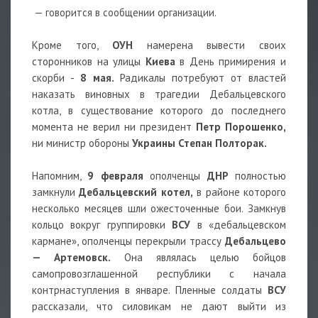
— говорится в сообщении организации.
Кроме того,
ОУН
намерена вывести своих
сторонников на улицы
Киева
в День примирения и
скорби -
8 мая.
Радикалы потребуют от властей
наказать виновных в трагедии Дебальцевского
котла, в существование которого до последнего
момента не верил ни президент
Петр Порошенко,
ни министр обороны
Украины Степан Полторак.
Напомним,
9 февраля
ополченцы
ДНР
полностью
замкнули
Дебальцевский котел,
в районе которого
несколько месяцев шли ожесточенные бои. Замкнув
кольцо вокруг группировки
ВСУ
в «дебальцевском
кармане», ополченцы перекрыли трассу
Дебальцево
— Артемовск.
Она являлась целью бойцов
самопровозглашенной республики с начала
контрнаступления в январе. Пленные солдаты
ВСУ
рассказали, что силовикам не дают выйти из