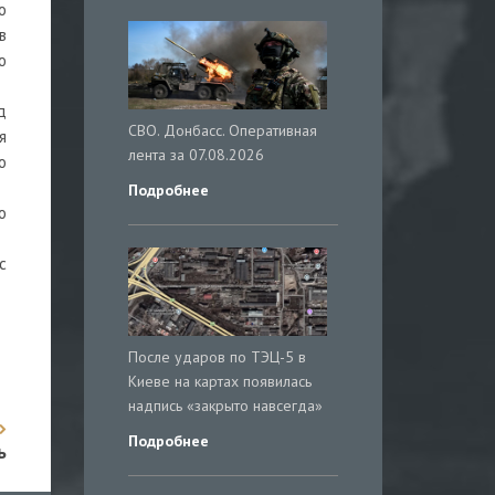
о
в
ю
д
СВО. Донбасс. Оперативная
я
лента за 07.08.2026
о
Подробнее
о
с
После ударов по ТЭЦ-5 в
Киеве на картах появилась
надпись «закрыто навсегда»
Подробнее
ь