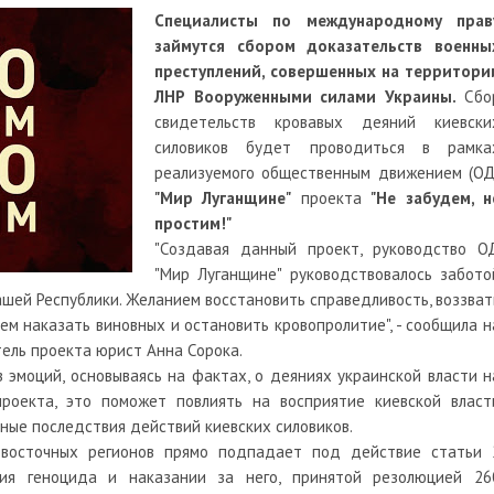
Специалисты по международному прав
займутся сбором доказательств военны
преступлений, совершенных на территори
ЛНР Вооруженными силами Украины.
Сбо
свидетельств кровавых деяний киевски
силовиков будет проводиться в рамка
реализуемого общественным движением (ОД
"Мир Луганщине"
проекта
"Не забудем, н
простим!"
"Создавая данный проект, руководство О
"Мир Луганщине" руководствовалось забото
шей Республики. Желанием восстановить справедливость, воззват
м наказать виновных и остановить кровопролитие", - сообщила н
ель проекта юрист Анна Сорока.
з эмоций, основываясь на фактах, о деяниях украинской власти н
роекта, это поможет повлиять на восприятие киевской власт
ные последствия действий киевских силовиков.
 восточных регионов прямо подпадает под действие статьи 
ия геноцида и наказании за него, принятой резолюцией 26