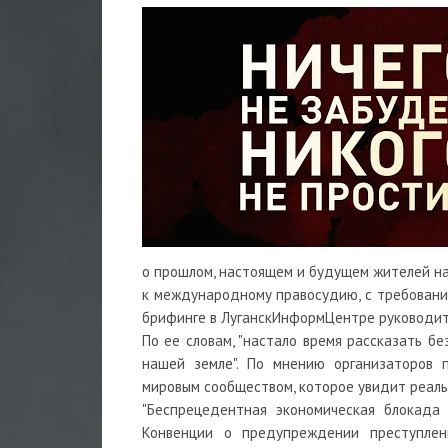
о прошлом, настоящем и будущем жителей на
к международному правосудию, с требование
брифинге в ЛуганскИнформЦентре руководит
По ее словам, "настало время рассказать бе
нашей земле". По мнению организаторов п
мировым сообществом, которое увидит реаль
"Беспрецедентная экономическая блокада
Конвенции о предупреждении преступлен