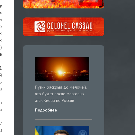
у
х
и
р
х
х
)
е
Д
й
ь
Путин раскрыл до мелочей,
а
что будет после массовых
атак Киева по России
а
и
Подробнее
2
0