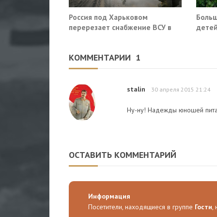
Россия под Харьковом
Больш
перерезает снабжение ВСУ в
детей
Славянске и Краматорске
КОММЕНТАРИИ
1
stalin
30 апреля 2015 21:24
Ну-ну! Надежды юношей пита
ОСТАВИТЬ КОММЕНТАРИЙ
Информация
Посетители, находящиеся в группе
Гости
,