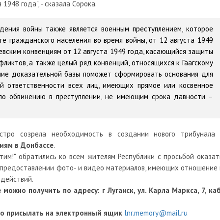
1948 года", - сказала Сорока.
дения войны также является военным преступлением, которое
 гражданского населения во время войны, от 12 августа 1949
евским конвенциям от 12 августа 1949 года, касающийся защиты
иктов, а также целый ряд конвенций, относящихся к Гаагскому
вание доказательной базы поможет сформировать основания для
й ответственности всех лиц, имеющих прямое или косвенное
 по обвинению в преступлении, не имеющим срока давности –
остро созрела необходимость в создании нового трибунала 
иям в Донбассе
.
тим!" обратились ко всем жителям Республики с просьбой оказат
 предоставлении фото- и видео материалов, имеющих отношение 
 действий.
жно получить по адресу: г Луганск, ул. Карла Маркса, 7, каб
о присылать на электронный ящик
lnr.memory@mail.ru