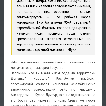
украинских подразделений. Все документы в
той или иной степени заслуживают внимания,
но одна из них особенно, — сказал
замкомкорпусом. — Это рабочая карта
командира 1-го батальона 95-й отдельной
аэромобильной бригады, которая датирована
началом июля прошлого года. Самым
примечательным являются отмеченные на
карте стартовые позиции зенитных ракетных
комплексов средней дальности «Бук».
«Мы продолжим внимательное изучение этих
документов», — заверил Басурин.
Напомним, что
17 июля 2014 года
на территории
Донецкой Народной Республики разбился
пассажирский самолет компании «Малайзийские
авиалинии», совершавший рейс по маршруту
Амстердам — Куала-Лумпур, все находившиеся на
его борту 298 человек погибли. Сразу же после
катастрофы украинские власти заявили, что лайнер