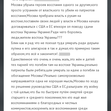
Москва убрала героев восстания одного за другим,кого
просто устранили от власти,кого то убили из патриотов
восстания,Москва прибрала власть к рукам на
востоке,поставили своих людей у власти и Москва начала
договариваться с США и ЕС втихоря оп поводу сдачи
востока Украины-Украине.Ради чего боролись
люди,жители востока Украины???
Блин как я рад что не поехал туда умирать ради дерьма
путина и его алигархов я так и думал,что примерно таким
образом,это всё и закончится!..)))))))))))
Единственное что очень и очень жаль,это жён и детей
тех парней что погибли там на востоке Украины,реально
патриоты были ребята,шли умирать за идею а погибли за
обогащение Москвы!.Реально самопроизвольно
напрашивается одна не хорошая мысль,Москва по ходу
по решению руководства США и ЕС,разыграли эту войну
с той целью,что бы по быстрее путём смертей среди
старшего и среднего поколения,тех кто ещё жил
воспоминаниями о благородных и честных
коммунистов,искоренить все воспоминания среди