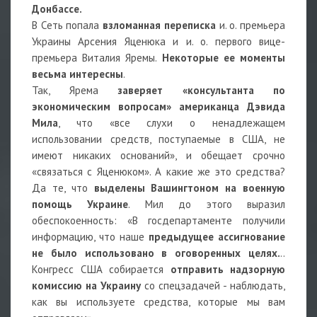
Донбассе.
В Сеть попала
взломанная переписка
и. о. премьера
Украины Арсения Яценюка и и. о. первого вице-
премьера Виталия Яремы.
Некоторые ее моменты
весьма интересны
.
Так, Ярема
заверяет «консультанта по
экономическим вопросам» американца Дэвида
Мила
, что «все слухи о ненадлежащем
использовании средств, поступаемые в США, не
имеют никаких оснований», и обещает срочно
«связаться с Яценюком». А какие же это средства?
Да те, что
выделены Вашингтоном на военную
помощь Украине
. Мил до этого выразил
обеспокоенность: «В госдепартаменте получили
информацию, что наше
предыдущее ассигнование
не было использовано в оговоренных целях.
..
Конгресс США собирается
отправить надзорную
комиссию на Украину
со спецзадачей - наблюдать,
как вы используете средства, которые мы вам