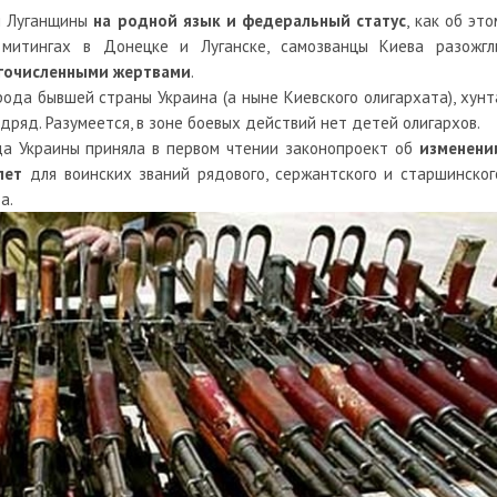
и Луганщины
на родной язык и федеральный статус
, как об это
митингах в Донецке и Луганске, самозванцы Киева разожгл
огочисленными жертвами
.
ода бывшей страны Украина (а ныне Киевского олигархата), хунт
дряд. Разумеется, в зоне боевых действий нет детей олигархов.
да Украины приняла в первом чтении законопроект об
изменени
лет
для воинских званий рядового, сержантского и старшинског
а.