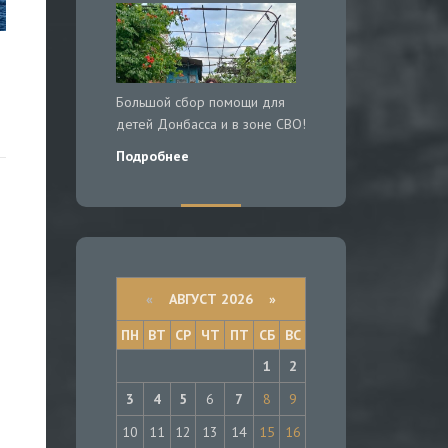
ы
Большой сбор помощи для
детей Донбасса и в зоне СВО!
Подробнее
«
АВГУСТ 2026 »
ПН
ВТ
СР
ЧТ
ПТ
СБ
ВС
1
2
3
4
5
6
7
8
9
10
11
12
13
14
15
16