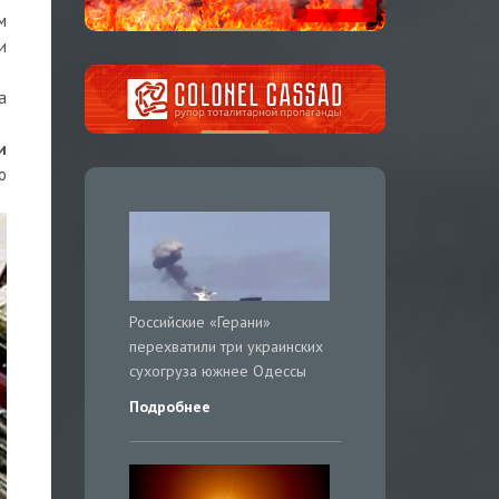
м
и
а
и
о
Российские «Герани»
перехватили три украинских
сухогруза южнее Одессы
Подробнее