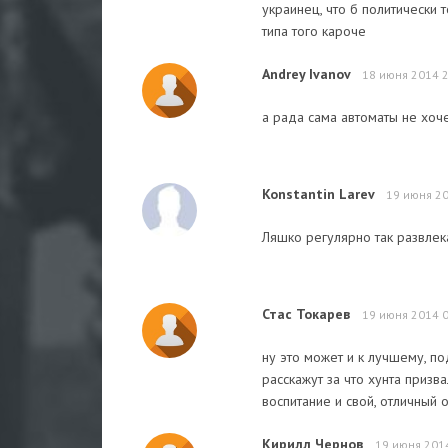
украинец, что б политически 
типа того кароче
Andrey Ivanov
18 июня 2014 
а рада сама автоматы не хоч
Konstantin Larev
19 июня 20
Ляшко регулярно так развлека
Стас Токарев
19 июня 2014 
ну это может и к лучшему, п
расскажут за что хунта призв
воспитание и свой, отличный 
Кирилл Чернов
19 июня 201