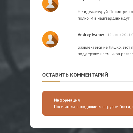
Не идеализуруй. Посмотри фо
полно. И в нацгвардию идут
Andrey Ivanov
19 июня 2014 
развлекается не Ляшко, этот 
поддержке наемников развле
ОСТАВИТЬ КОММЕНТАРИЙ
Информация
Посетители, находящиеся в группе
Гости
,