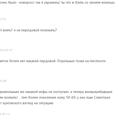
точно было - новоросс: так я украинец! ты что ж блять со своими воюешь
23:37
ет взять? и на передовой полежать7
14 02:47
ется. Кстати нет никакой пердовой. Отдельные точки на местности
03:04
одневольным же никакой инфы не поступает, а теперь вновьприбывшие
али воевать! ...тем более поколение кому 50-60, у них еще Советское
от хунтовского взгляд на ситуацию
4 05:53