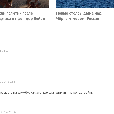
ий политик после
Новые столбы дыма над
джика от фон дер Ляйен
Чёрным морем: Россия
ебовали немедленно
поразила очередные сухогруз
атить помощь Киеву
Киева
4 21:43
2014 21:55
изывать на службу, как это делала Германия в конце войны
 2014 22:07