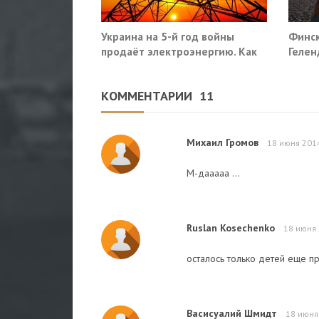
Украина на 5-й год войны
Финск
продаёт электроэнергию. Как
Гелен
так?
потр
прекр
КОММЕНТАРИИ
11
Михаил Громов
18 июня 201
М-дааааа ...
Ruslan Kosechenko
18 июня 
осталось только детей еще пр
Васисуалий Шмидт
18 июня