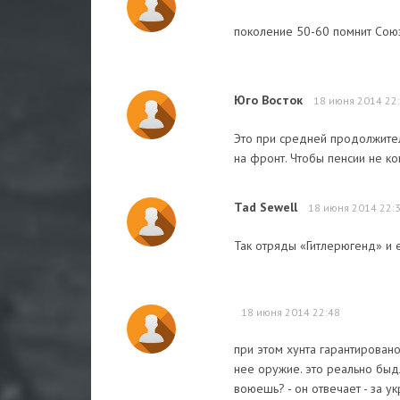
поколение 50-60 помнит Союз
Юго Восток
18 июня 2014 22
Это при средней продолжитель
на фронт. Чтобы пенсии не к
Tad Sewell
18 июня 2014 22:
Так отряды «Гитлерюгенд» и ес
18 июня 2014 22:48
при этом хунта гарантирован
нее оружие. это реально быд
воюешь? - он отвечает - за ук