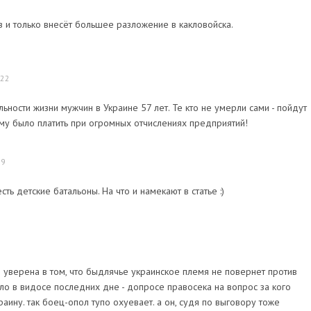
 и только внесёт большее разложение в какловойска.
:22
ности жизни мужчин в Украине 57 лет. Те кто не умерли сами - пойдут
ому было платить при огромных отчислениях предприятий!
39
ть детские батальоны. На что и намекают в статье :)
о уверена в том, что быдлячье украинское племя не повернет против
ло в видосе последних дне - допросе правосека на вопрос за кого
раину. так боец-опол тупо охуевает. а он, судя по выговору тоже