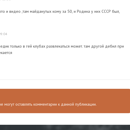
то и видео ,там майданутых кому за 50, и Родина у них СССР был,
09:04
педик только в гей клубах развлекаться может. там другой дебил при
кается
 не могут оставлять комментарии к данной публикации.