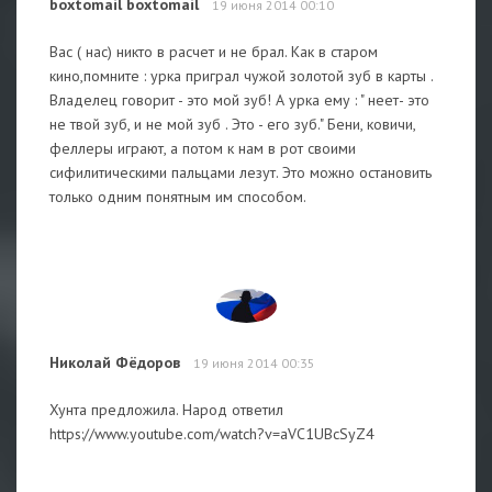
boxtomail boxtomail
19 июня 2014 00:10
Вас ( нас) никто в расчет и не брал. Как в старом
кино,помните : урка приграл чужой золотой зуб в карты .
Владелец говорит - это мой зуб! А урка ему : " неет- это
не твой зуб, и не мой зуб . Это - его зуб." Бени, ковичи,
феллеры играют, а потом к нам в рот своими
сифилитическими пальцами лезут. Это можно остановить
только одним понятным им способом.
Николай Фёдоров
19 июня 2014 00:35
Хунта предложила. Народ ответил
https://www.youtube.com/watch?v=aVC1UBcSyZ4