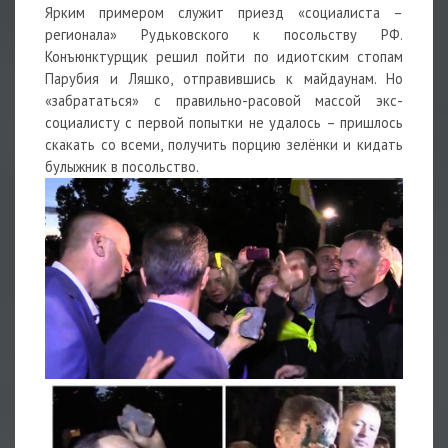
Ярким примером служит приезд «социалиста –
регионала» Рудьковского к посольству РФ.
Конъюнктурщик решил пойти по идиотским стопам
Парубия и Ляшко, отправившись к майдаунам. Но
«забрататься» с правильно-расовой массой экс-
социалисту с первой попытки не удалось – пришлось
скакать со всеми, получить порцию зелёнки и кидать
булыжник в посольство.