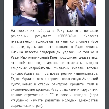
На последних выборах в Раду киевляне показали
рекордный результат «СВОБОДы». Киевская
интеллигенция голосовала за наци со словами «Все
надоели, пусть хоть эти наводят в Раде кипиш».
Кипиша навести бандеровцам удалось не только в
Раде. Многомиллионный Киев продолжает делать вид,
что всё хорошо, стараясь не замечать выходок
свидомых «заробитчан». Миллионы киевлян готовы
приспосабливаться под новые реалии националистов.
Едына Украина готова терпеть посаженную Америкой
хунту, новых и старых олигархов, кредиты МВФ и
экономические кризисы, Раду с ляшками и парубиями,
вечное стремление в ЕС и поиски нацидеи (пора
углублённо изучать развитие молодых демократий
африканских стран).