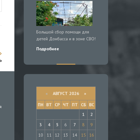
Большой сбор помощи для
детей Донбасса и в зоне СВО!
Подробнее
ь
«
АВГУСТ 2026 »
ПН
ВТ
СР
ЧТ
ПТ
СБ
ВС
я
1
2
3
4
5
6
7
8
9
10
11
12
13
14
15
16