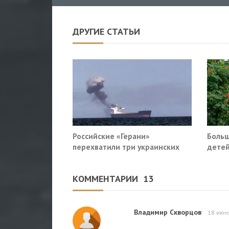
ДРУГИЕ СТАТЬИ
Российские «Герани»
Больш
перехватили три украинских
детей
сухогруза южнее Одессы
КОММЕНТАРИИ
13
Владимир Скворцов
18 июн