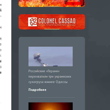
м
й
-
м
л
е
ю
.
е
о
Российские «Герани»
е
перехватили три украинских
сухогруза южнее Одессы
Подробнее