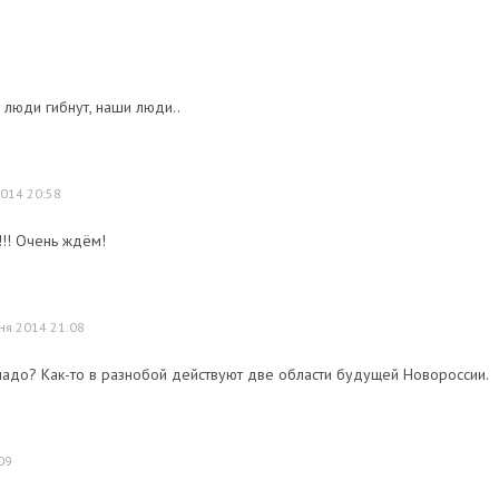
, люди гибнут, наши люди..
014 20:58
!! Очень ждём!
ня 2014 21:08
 надо? Как-то в разнобой действуют две области будущей Новороссии.
09