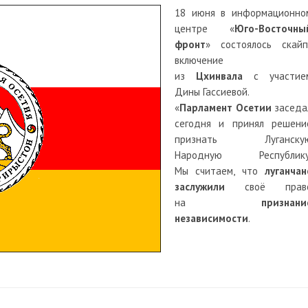
18 июня в информационно
центре «
Юго-Восточны
фронт
» состоялось скайп
включение
из
Цхинвала
с участие
Дины Гассиевой.
«
Парламент Осетии
заседа
сегодня и принял решени
признать Луганску
Народную Республику
Мы считаем, что
луганчан
заслужили
своё прав
на
признани
независимости
.