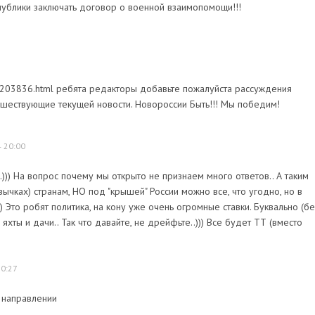
публики заключать договор о военной взаимопомощи!!!
om/3203836.html ребята редакторы добавьте пожалуйста рассуждения
дшествующие текущей новости. Новороссии Быть!!! Мы победим!
 20:00
))) На вопрос почему мы открыто не признаем много ответов.. А таким
ычках) странам, НО под "крышей" России можно все, что угодно, но в
) Это робят политика, на кону уже очень огромные ставки. Буквально (бе
яхты и дачи.. Так что давайте, не дрейфьте..))) Все будет ТТ (вместо
20:27
 направлении