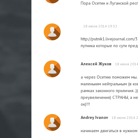
Пора Осетии и Луганской рес
18 июня 2014 19:52
http://putnik1.livejournal.c
путника которые по сути пре
Алексей Жуков
18 июня 2014
а через Осетию поможем мы..
маленьким нейтральным (в ков
рамках законного приличия..))
преувеличения) СТРАНЫ, а не 
ок)!!!
Andrey Ivanov
18 июня 2014 
начинаем двигаться в нужном