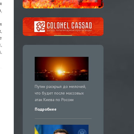
я
,
л
х
,
е
,
,
Путин раскрыл до мелочей,
что будет после массовых
атак Киева по России
Подробнее