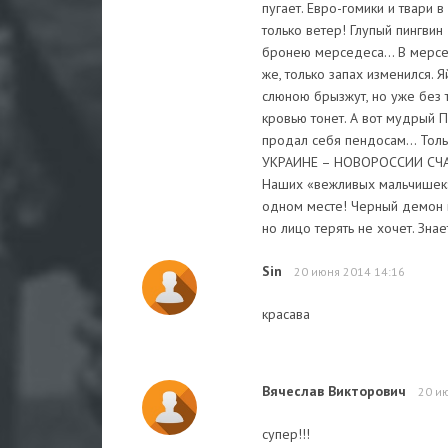
пугает. Евро-гомики и твари 
только ветер! Глупый пингвин
бронею мерседеса... В мерсе
же, только запах изменился.
слюною брызжут, но уже без 
кровью тонет. А вот мудрый П
продал себя пендосам… Толь
УКРАИНЕ – НОВОРОССИИ СЧАСТ
Наших «вежливых мальчишек» 
одном месте! Черный демон в 
но лицо терять не хочет. Знае
Sin
20 июня 2014 14:16
красава
Вячеслав Викторович
20 и
супер!!!