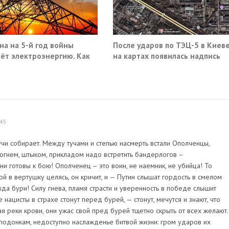
на на 5-й год войны
После ударов по ТЭЦ-5 в Киев
ёт электроэнергию. Как
на картах появилась надпись
«закрыто навсегда»
:45
учи собирает. Между тучами и степью насмерть встали Ополченцы,
огнем, штыком, прикладом надо встретить бандерлогов –
и готовы к бою! Ополченец – это воин, не наемник, не убийца! То
лой в вертушку целясь, он кричит, и — Путин слышат гордость в смелом
жда бури! Силу гнева, пламя страсти и уверенность в победе слышит
 нацисты в страхе стонут перед бурей, — стонут, мечутся и знают, что
я реки крови, они ужас свой пред бурей тщетно скрыть от всех желают.
, подонкам, недоступно наслажденье битвой жизни: гром ударов их