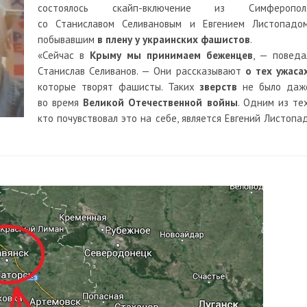
состоялось скайп-включение из Симферопол
со Станиславом Селивановым и Евгением Листопадом
побывавшим
в плену у украинских фашистов
.
«Сейчас в
Крыму мы принимаем беженцев
, — поведа
Станислав Селиванов. — Они рассказывают
о тех ужаса
которые творят фашисты. Таких
зверств
не было даж
во время
Великой Отечественной войны
. Одним из тех
кто почувствовал это на себе, является Евгений Листопад