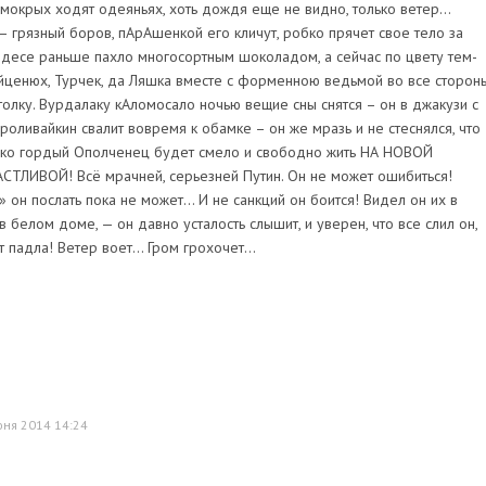
в мокрых ходят одеяньях, хоть дождя еще не видно, только ветер…
 – грязный боров, пАрАшенкой его кличут, робко прячет свое тело за
десе раньше пахло многосортным шоколадом, а сейчас по цвету тем-
 Яйценюх, Турчек, да Ляшка вместе с форменною ведьмой во все сторон
толку. Вурдалаку кАломосало ночью вещие сны снятся – он в джакузи с
роливайкин свалит вовремя к обамке – он же мразь и не стеснялся, что
ко гордый Ополченец будет смело и свободно жить НА НОВОЙ
ЛИВОЙ! Всё мрачней, серьезней Путин. Он не может ошибиться!
он послать пока не может… И не санкций он боится! Видел он их в
белом доме, — он давно усталость слышит, и уверен, что все слил он,
т падла! Ветер воет... Гром грохочет...
юня 2014 14:24