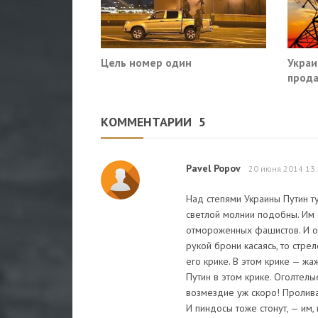
Цель номер один
Украи
прода
так?
КОММЕНТАРИИ
5
Pavel Popov
20 июня 2014 13
Над степями Украины Путин т
светлой молнии подобны. Им 
отмороженных фашистов. И он
рукой брони касаясь, то стре
его крике. В этом крике — жа
Путин в этом крике. Оголтелые
возмездие уж скоро! Пролива
И пиндосы тоже стонут, — им