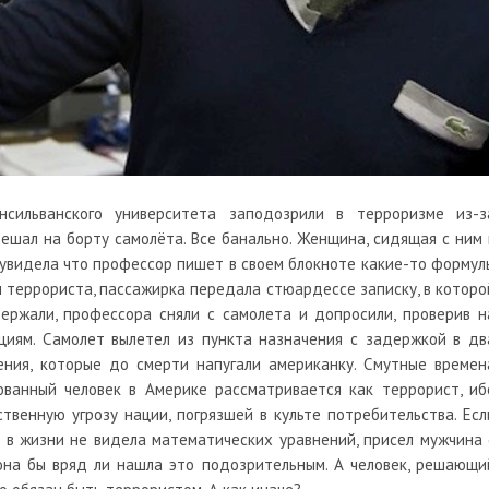
нсильванского университета заподозрили в терроризме из-з
шал на борту самолёта. Все банально. Женщина, сидящая с ним 
, увидела что профессор пишет в своем блокноте какие-то формул
м террориста, пассажирка передала стюардессе записку, в которо
держали, профессора сняли с самолета и допросили, проверив н
циям. Самолет вылетел из пункта назначения с задержкой в дв
ения, которые до смерти напугали американку. Смутные времен
ованный человек в Америке рассматривается как террорист, иб
венную угрозу нации, погрязшей в культе потребительства. Есл
 в жизни не видела математических уравнений, присел мужчина 
 она бы вряд ли нашла это подозрительным. А человек, решающи