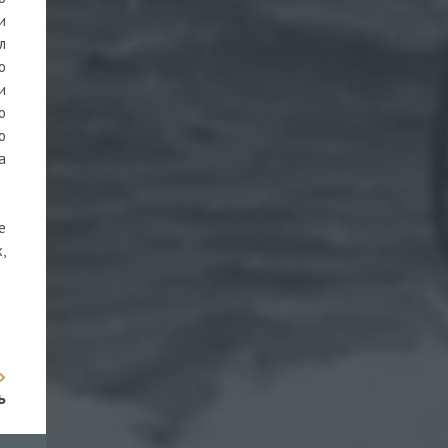
и
л
о
и
о
о
а
е
,
ь