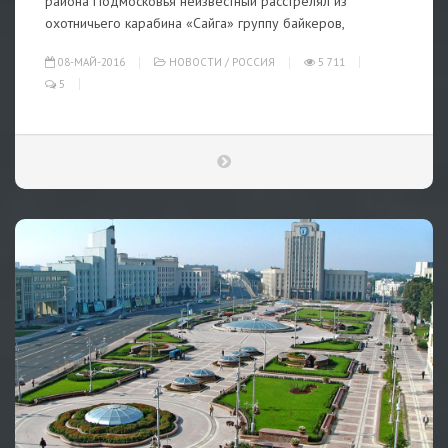
района Подмосковья неизвестный расстрелял из
охотничьего карабина «Сайга» группу байкеров,
08-МАЙ-2016
НОВОСТИ
/
РОССИЯ
5 711
5