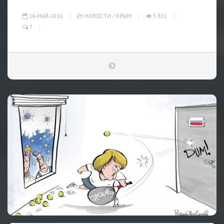
16-МАЙ-2016
НОВОСТИ
/
КРЫМ
5 831
7