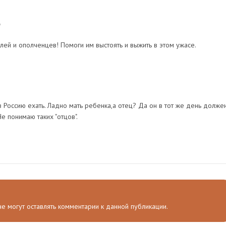
6
елей и ополченцев! Помоги им выстоять и выжить в этом ужасе.
 Россию ехать. Ладно мать ребенка,а отец? Да он в тот же день долже
Не понимаю таких "отцов".
 не могут оставлять комментарии к данной публикации.