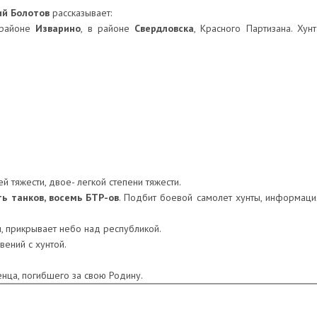
ий Болотов
рассказывает:
 районе
Изварино
, в районе
Свердловска
, Красного Партизана. Хунт
ей тяжести, двое- легкой степени тяжести.
ь танков, восемь БТР-ов
. Подбит боевой самолет хунты, информаци
и
, прикрывает небо над республикой.
вений с хунтой.
нца, погибшего за свою Родину.