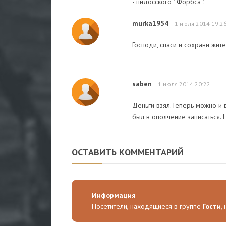
- пидосского " Форбса ".
murka1954
1 июля 2014 19:2
Господи, спаси и сохрани жит
saben
1 июля 2014 20:22
Деньги взял.Теперь можно и в
был в ополчение записаться. 
ОСТАВИТЬ КОММЕНТАРИЙ
Информация
Посетители, находящиеся в группе
Гости
,