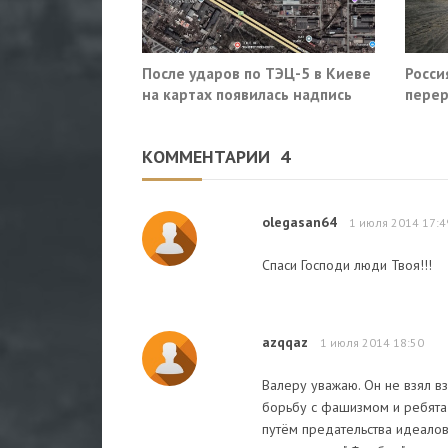
После ударов по ТЭЦ-5 в Киеве
Росси
на картах появилась надпись
перер
«закрыто навсегда»
Славя
КОММЕНТАРИИ
4
olegasan64
1 июля 2014 17:4
Спаси Господи люди Твоя!!!
azqqaz
1 июля 2014 18:50
Валеру уважаю. Он не взял в
борьбу с фашизмом и ребята е
путём предательства идеалов