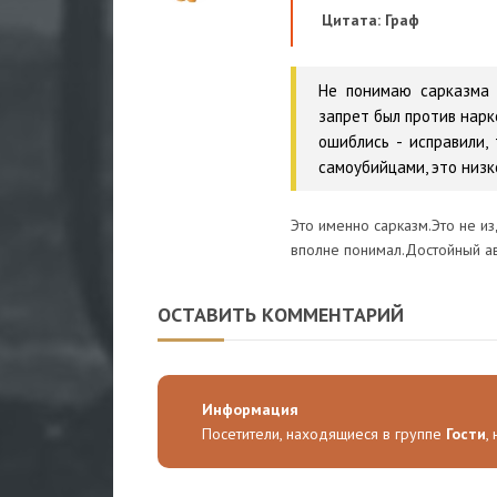
Цитата: Граф
Не понимаю сарказма 
запрет был против нарк
ошиблись - исправили,
самоубийцами, это низк
Это именно сарказм.Это не из
вполне понимал.Достойный а
ОСТАВИТЬ КОММЕНТАРИЙ
Информация
Посетители, находящиеся в группе
Гости
,