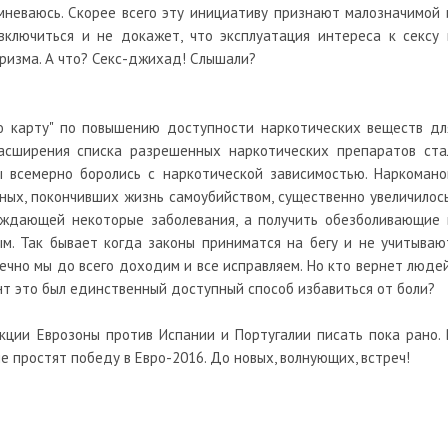
неваюсь. Скорее всего эту инициативу признают малозначимой 
включиться и не докажет, что эксплуатация интереса к сексу 
ризма. А что? Секс-джихад! Слышали?
ю карту" по повышению доступности наркотических веществ дл
асширения списка разрешенных наркотических препаратов ста
ы всемерно боролись с наркотической зависимостью. Наркомано
ьных, покончивших жизнь самоубийством, существенно увеличилось
ждающей некоторые заболевания, а получить обезболивающие 
м. Так бывает когда законы приниматся на бегу и не учитываю
ечно мы до всего доходим и все исправляем. Но кто вернет людей
ент это был единственный доступный способ избавиться от боли?
нкции Еврозоны против Испании и Португалии писать пока рано. 
е простят победу в Евро-2016. До новых, волнующих, встреч!