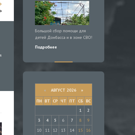
ь
Большой сбор помощи для
детей Донбасса и в зоне СВО!
Подробнее
я
«
АВГУСТ 2026 »
ПН
ВТ
СР
ЧТ
ПТ
СБ
ВС
1
2
3
4
5
6
7
8
9
10
11
12
13
14
15
16