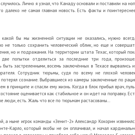
лучилось. Лично я узнал, что Канаду основали и поставили на ног
то далеко не самая главная новость. Есть факты и поинтереснее
в какой бы мы жизненной ситуации не оказались, нужно всегд
о не только сохранить человеческий облик, но еще и совершат
ения, но и подражания. На территории штата Техас, который пок
две попытки отделиться за последние три года, произоше
ь быть застреленными, восемь заключённых в Техасе вырвались и
рателя. Сотрудник тюрьмы, судя по всему не плохой человек
потерял сознание. Выбравшиеся из камеры заключенные по раци
ем в принципе и спасли ему жизнь. Когда в блок прибыл врач, пуль
состояние оценивается как стабильное и он идет на поправку. Ест
е люди, есть. Жаль что все по тюрьмам растасованы…
й, а ныне игрок команды «Зенит-2» Александр Кокорин извинилс
нте-Карло, который якобы не он оплачивал, и начал кардинальн