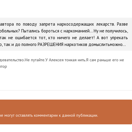
автора по поводу запрета наркосодержащих лекарств. Разве
обольных? Пытались бороться с наркоманией... Ну не получилось,
 так не ошибается тот, кто ничего не делает! А вот упрекать
о, так и до полного РАЗРЕШЕНИЯ наркотиков домыслитьможно...
девательство.Не путайте.У Алексея тонкая нить.Я сам раньше его не
втор
 не могут оставлять комментарии к данной публикации.