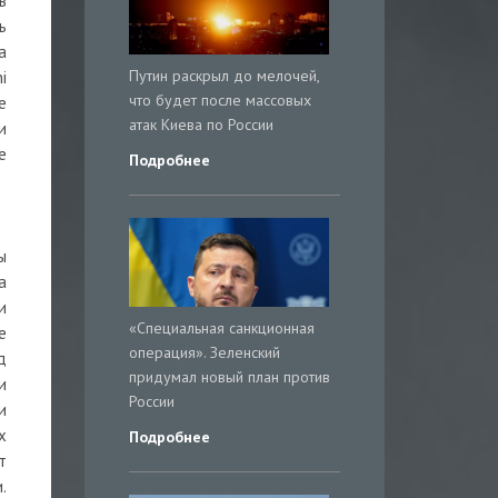
в
ь
а
Путин раскрыл до мелочей,
i
что будет после массовых
е
атак Киева по России
и
е
Подробнее
ы
а
и
«Специальная санкционная
е
операция». Зеленский
д
придумал новый план против
и
России
и
х
Подробнее
т
.