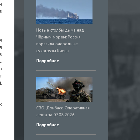
и
в
Новые столбы дыма над
Чёрным морем: Россия
я
поразила очередные
л
сухогрузы Киева
в
Подробнее
.
в
т
,
В
СВО. Донбасс. Оперативная
лента за 07.08.2026
Подробнее