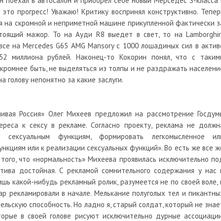
он поехал в автосалон и приобрел себе новый Мерседес S-класса 
 это прогресс! Уважаю! Критику воспринял конструктивно. Тепер
я на скромной и неприметной машине прикупленной фактически з
стоящий мажор. То на Ауди R8 выедет в свет, то на Lamborghin
вовсе на Mercedes G65 AMG Mansory с 1000 лошадиных сил в актив
2 миллиона рублей. Наконец-то Кокорин понял, что с таким
скромнее быть, не выделяться из толпы и не раздражать населени
а голову непонятно за какие заслуги.
ивая Россия» Олег Михеев предложил на рассмотрение Госдум
ереса к сексу в рекламе. Согласно проекту, реклама не должн
и сексуальным функциям, формировать легкомысленное ил
нкциям или к реализации сексуальных функций». Во есть же все ж
того, что «нормальность» Михеева проявилась исключительно по
атива достойная. С рекламой сомнительного содержания у нас 
шь какой-нибудь рекламный ролик, разумеется не по своей воле, 
ар рекламировали в начале. Мелькание полуголых тел и пикантны
льскую способность. Но ладно я, старый солдат, который не знае
торые в своей голове рисуют исключительно дурные ассоциации