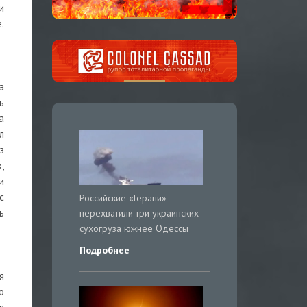
и
.
а
ь
а
л
з
,
и
с
Российские «Герани»
ь
перехватили три украинских
сухогруза южнее Одессы
Подробнее
я
о