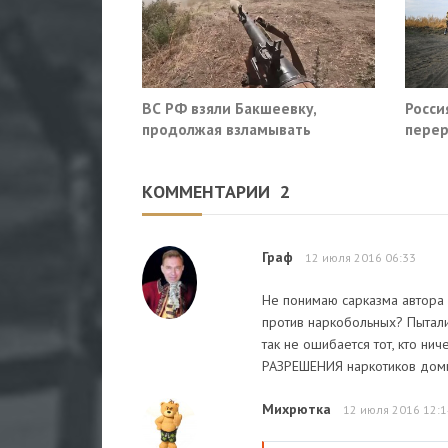
ВС РФ взяли Бакшеевку,
Росси
продолжая взламывать
перер
оборону ВСУ в Харьковской
Славя
области
КОММЕНТАРИИ
2
Граф
12 июля 2016 06:33
Не понимаю сарказма автора 
против наркобольных? Пыталис
так не ошибается тот, кто нич
РАЗРЕШЕНИЯ наркотиков домы
Михрютка
12 июля 2016 12:1