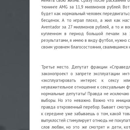
менять свою жизнь. Сразу после раскаяния 
тюнинге AMG за 11,9 миллионов рублей. Вот
будет как нормальный человек передвигатьс
бесценок. А то играл плохо, а жил как на
Aventador за 27 миллионов рублей, а то и 
купленном в период большой печали за 5
результатами, я имею в виду футбол, нужно 
своим уровнем благосостояния, свалившимся н
Третье место. Депутат фракции «Справедл
законопроект о запрете эксплуатации инт
«эксплуатировать интерес к сексу ил
неуважительное отношение к сексуальным фу
нормальные депутаты! Правда не исключаю 
выборы. Но это неважно. Важно что иници
правда откровенный перебор. Бывает смотри
к середине уже забываешь о том, какой тов
выпуклостей стимулирует отнюдь не покупате
слов любви, но это же смотрят и дети, ко