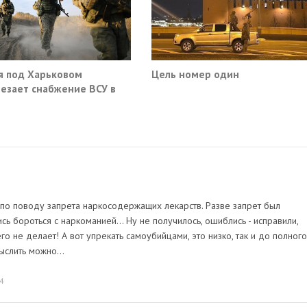
я под Харьковом
Цель номер один
езает снабжение ВСУ в
нске и Краматорске
по поводу запрета наркосодержащих лекарств. Разве запрет был
ь бороться с наркоманией... Ну не получилось, ошиблись - исправили,
его не делает! А вот упрекать самоубийцами, это низко, так и до полного
слить можно...
4