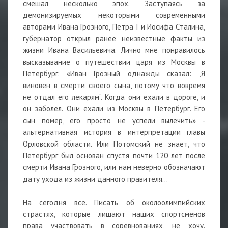
смешал несколько эпох. Заступаясь за
демонизируемых некоторыми современными
авторами Ивана Грозного, Петра I и Иосифа Сталина,
губернатор открыл ранее неизвестные факты из
жизни Ивана Васильевича. Лично мне понравилось
высказывание о путешествии царя из Москвы в
Петербург. «Иван Грозный однажды сказал: „Я
виновен в смерти своего сына, потому что вовремя
не отдал его лекарям“. Когда они ехали в дороге, и
он заболел. Они ехали из Москвы в Петербург. Его
сын помер, его просто не успели вылечить» -
альтернативная история в интерпретации главы
Орловской области. Или Потомский не знает, что
Петербург был основан спустя почти 120 лет после
смерти Ивана Грозного, или нам неверно обозначают
дату ухода из жизни данного правителя…
На сегодня все. Писать об околоолимпийских
страстях, которые лишают наших спортсменов
права участвовать в соревнованиях, не хочу.