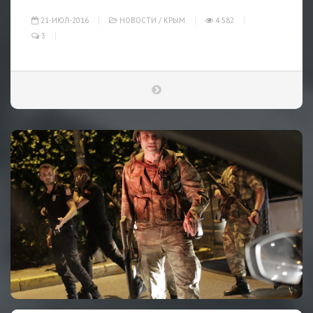
21-ИЮЛ-2016
НОВОСТИ
/
КРЫМ
4 582
3