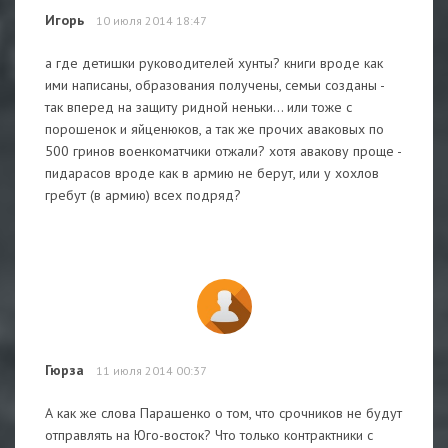
Игорь
10 июля 2014 18:47
а где детишки руководителей хунты? книги вроде как
ими написаны, образования получены, семьи созданы -
так вперед на защиту ридной неньки... или тоже с
порошенок и яйценюков, а так же прочих аваковых по
500 гринов военкоматчики отжали? хотя авакову проще -
пидарасов вроде как в армию не берут, или у хохлов
гребут (в армию) всех подряд?
Гюрза
11 июля 2014 00:37
А как же слова Парашенко о том, что срочников не будут
отправлять на Юго-восток? Что только контрактники с