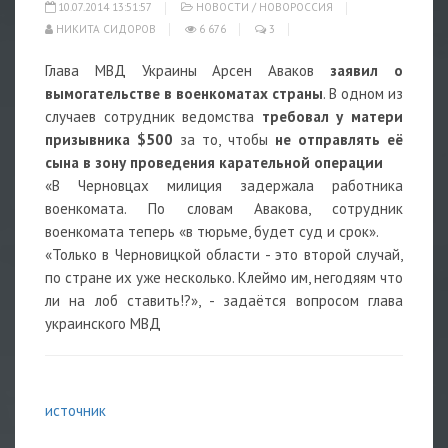
10.07.2014 13:51:57
НОВОСТИ
/
НОВОРОССИЯ
НИКИТА СИДОРОВ
6 676
3
Глава МВД Украины Арсен Аваков
заявил о
вымогательстве в военкоматах страны
. В одном из
случаев сотрудник ведомства
требовал у матери
призывника $500
за то, чтобы
не отправлять её
сына в зону проведения карательной операции
«В Черновцах милиция задержала работника
военкомата. По словам Авакова, сотрудник
военкомата теперь «в тюрьме, будет суд и срок».
«Только в Черновицкой области - это второй случай,
по стране их уже несколько. Клеймо им, негодяям что
ли на лоб ставить!?», - задаётся вопросом глава
украинского МВД
источник