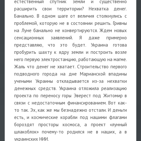
естественный спутник земли и существенно
расширить свои территории? Нехватка денег.
Банально. В одном шаге от величия столкнулись с
проблемой, которую не в состоянии решить. Гривны
на Луне банально не конвертируются. Ждем новых
сенсационных заявлений. Я даже примерно
представляю, что это будет. Украина готова
пробурить шахту к ядру земли и построить возле
него первую электростанцию, работающую на магме.
Жаль что денег не хватает. Строительство первого
подводного города на дне Марианской впадины
учеными Украины откладывается из-за нехватки
денежных средств. Украина отложила реализацию
проекта по переносу горы Эверест под Житомир в
связи с недостаточным финансированием. Вот как-
то так. Эх, как же мы безнадежно отстали. И деньги
есть, и космические корабли под нашими флагами
бороздят просторы космоса, а проект «лунный
шлакоблок» почему-то родился не в наших, а в
украинских НИИ.