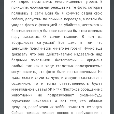
их адрес посыпались многочисленные угрозы. В
принципе, нормальная реакции на те фото, которые
появились в сети. Если бы я кому-то отдал свою
собаку, допустим по причине переезда, а потом бы
увидел фото с фиксацией ее убийства, жестокого и
бессмысленного, я бы тоже написал бы этим девицам
пару ласковых. О самом главном. В чем же
абсурдность ситуации? Все дело в том, что
девушкам практически ничего не грозит. Нужно еще
доказать, что они действительно издевались над
бедными животными. Фотографии – аргумент
слабый, так как в ходе следствия подозреваемые
могут заявить, что фото были постановочными. Но
даже если и случится чудо, и девушки сознаются в
содеянном, то и тогда ответственность будет
минимальной. Статья УК РФ « Жестокое обращение с
животными» не подразумевает сколь-нибудь
серьезного наказания. А вот тем, кто обличил
девушек, разоблачив их хобби, придется несладко.
Сейчас полиция решает вопрос о возбуждении в