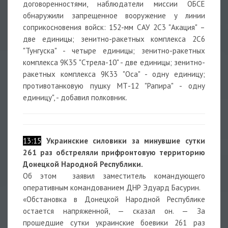
договоренностями, наблюдатели миссии ОБСЕ
обнаружили запрещенное вооружение у линии
соприкосновения войск: 152-мм САУ 2С3 "Акация" –
две единицы; зенитно-ракетных комплекса 2С6
"Тунгуска" - четыре единицы; зенитно-ракетных
комплекса 9К35 "Стрела-10" - две единицы; зенитно-
ракетных комплекса 9К33 "Оса" - одну единицу;
противотанковую пушку МТ-12 "Рапира" - одну
единицу", - добавил полковник.
13:15
Украинские силовики за минувшие сутки
261 раз обстреляли прифронтовую территорию
Донецкой Народной Республики.
Об этом заявил заместитель командующего
оперативным командованием ДНР Эдуард Басурин.
«Обстановка в Донецкой Народной Республике
остается напряженной, — сказал он. — За
прошедшие сутки украинские боевики 261 раз