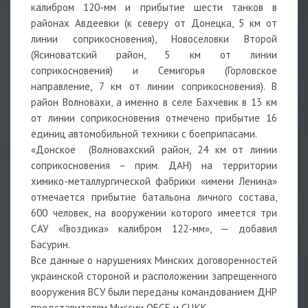
калибром 120-мм и прибытие шести танков в
районах Авдеевки (к северу от Донецка, 5 км от
линии соприкосновения), Новоселовки Второй
(Ясиноватский район, 5 км от линии
соприкосновения) и Семигорья (Горловское
направление, 7 км от линии соприкосновения). В
район Волновахи, а именно в селе Бахчевик в 13 км
от линии соприкосновения отмечено прибытие 16
единиц автомобильной техники с боеприпасами.
«Донское (Волновахский район, 24 км от линии
соприкосновения – прим. ДАН) на территории
химико-металлургической фабрики «имени Ленина»
отмечается прибытие батальона личного состава,
600 человек, на вооружении которого имеется три
САУ «Гвоздика» калибром 122-мм», — добавил
Басурин.
Все данные о нарушениях Минских договоренностей
украинской стороной и расположении запрещенного
вооружения ВСУ были переданы командованием ДНР
представителям Миссии ОБСЕ и СЦКК.