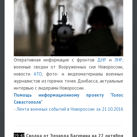
Оперативная информация с фронтов
ДНР
и
ЛНР
,
военные сводки от Вооруженных сил Новороссии,
новости
АТО
, фото- и видеоматериалы военных
журналистов из горячих точек Донбасса, актуальные
интервью с лидерами Новороссии.
Помощь информационному проекту "Голос
Севастополя"
- Лента военных событий в Новороссии за 21.10.2016
19:47
Сводка от Эдуарда Басурина на 22 октября