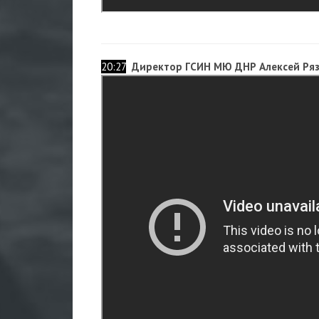
20:27
Директор ГСИН МЮ ДНР Алексей Ряз