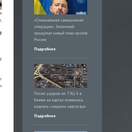
л
,
«Специальная санкционная
операция». Зеленский
придумал новый план против
8
России
Подробнее
у
г
и
После ударов по ТЭЦ-5 в
Киеве на картах появилась
надпись «закрыто навсегда»
Подробнее