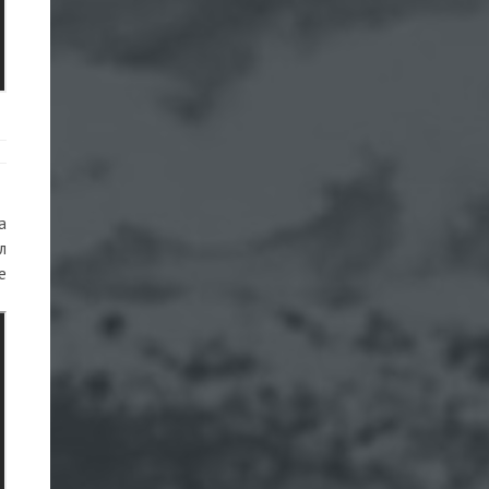
а
л
е