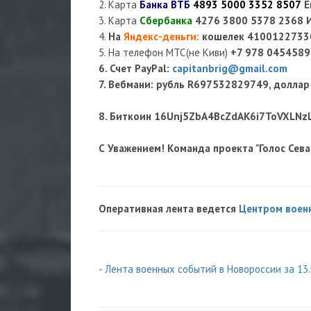
2. Карта
Банка ВТБ
4893 5000 3352 8507
Е
3. Карта
Сбербанка
4276 3800 5378 2368 
4.
На
Яндекс-деньги
:
кошелек
4100122733
5. На телефон МТС(не Киви)
+7 978 0454589
6. Счет PayPal:
capitanbrig@gmail.com
7. Вебмани: рубль R697532829749, долла
8. Биткоин 16Unj5ZbA4BcZdAK6i7ToVXLNz
С Уважением! Команда проекта "Голос Сева
Оперативная лента ведется
Центром воен
- Лента военных событий в Новороссии за 13