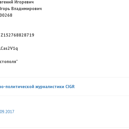
вгений Игоревич
Игорь Владимирович
00268
р Z152768828719
LCas2V1q
стополя"
но-политической журналистики CIGR
.09.2017