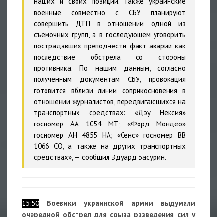
наших и своих позиций. Также украинские
военные совместно с СБУ планируют
совершить ДТП в отношении одной из
съемочных групп, а в последующем уговорить
пострадавших преподнести факт аварии как
последствие обстрела со стороны
противника. По нашим данным, согласно
полученным документам СБУ, провокация
готовится вблизи линии соприкосновения в
отношении журналистов, передвигающихся на
транспортных средствах: «Дэу Нексия»
госномер АА 1054 MТ; «Форд Мондео»
госномер АН 4855 НА; «Сенс» госномер BB
1066 СO, а также на других транспортных
средствах», — сообщил Эдуард Басурин.
15:50
Боевики украинской армии выдумали
очередной обстрел для срыва разведения сил у