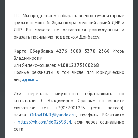
П.С. Мы продолжаем собирать военно-гуманитарные
грузы в помощь бойцам подразделений армий ДНР и
ЛНР. Вы можете не оставаться равнодушным и
оказать посильную поддержку Донбассу:
Карта
Сбербанка
4276 3800 5378 2368
Игорь
Владимирович
или Яндекс-кошелек
410012273300268
Полные реквизиты, в том числе для юридических
лиц
здесь...
Или передать имущество обратившись по
контактам: С Владимиром Орловым вы можете
связаться: тел. +79037001243 (есть вотсап),
почта
OrlovLDNR@yandex.ru
, профиль ВКонтакте
-
https://vk.com/id60259814
, если через социальные
сети