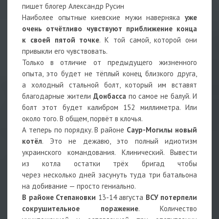
пишет блогер Александр Русин
Наиболее опытные киевские мужи наверняка
уже
очень отчётливо чувствуют приближение конца
к своей пятой точке
. К той самой, которой они
привыкли его чувствовать.
Только в отличие от предыдущего жизненного
опыта, это будет не тёплый конец близкого друга,
а холодный стальной болт, который им вставят
благодарные жители
Донбасса
по самое не балуй. И
болт этот будет калибром 152 миллиметра. Или
около того. В общем, порвёт в клочья.
А теперь по порядку. В районе
Саур-Могилы новый
котёл
. Это не дежавю, это полный идиотизм
украинского командования. Клинический. Вывести
из котла остатки трёх бригад чтобы
через несколько дней засунуть туда три батальона
на добивание — просто гениально.
В районе Степановки
13-14 августа
ВСУ потерпели
сокрушительное поражение
. Количество