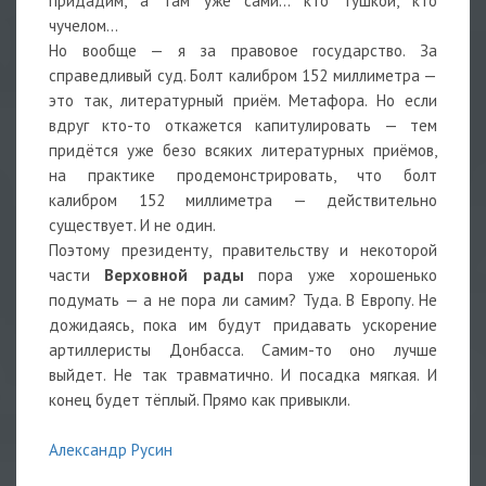
придадим, а там уже сами… кто тушкой, кто
чучелом…
Но вообще — я за правовое государство. За
справедливый суд. Болт калибром 152 миллиметра —
это так, литературный приём. Метафора. Но если
вдруг кто-то откажется капитулировать — тем
придётся уже безо всяких литературных приёмов,
на практике продемонстрировать, что болт
калибром 152 миллиметра — действительно
существует. И не один.
Поэтому президенту, правительству и некоторой
части
Верховной рады
пора уже хорошенько
подумать — а не пора ли самим? Туда. В Европу. Не
дожидаясь, пока им будут придавать ускорение
артиллеристы Донбасса. Самим-то оно лучше
выйдет. Не так травматично. И посадка мягкая. И
конец будет тёплый. Прямо как привыкли.
Александр Русин