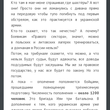
Кто там в мае-июне спрашивал, где шахтёры? А вот
они! Просто они не ломанулись с дивана прямо
на передовую чтобы тупо погибнуть под первым
обстрелом, как это практикуется в украинской
армии.
Кто-то скажет, что так нечестно? А почему?
Боевикам «Правого сектора», значит, можно
в польских и литовских лагерях тренироваться,
а дончанам в России нельзя?
Потом, на трибунале скажете, что можно, а что
нельзя. Будут судьи, будут адвокаты, все доводы
подсудимых будут заслушаны. Мы же за правовое
государство, у нас все будет по закону. Но это
потом.
А пока — ополчение пополняется бойцами,
прошедшими полноценную трёхмесячную
подготовку. Численность пополнения —
около 1200
человек
. Это бригада. Или три батальона. В
дополнение к тем, кого украинская армия уже
длительное время безуспешно пытается победить