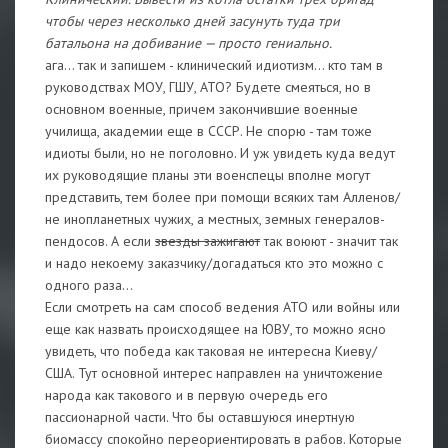
чтобы через несколько дней засунуть туда три
батальона на добивание — просто гениально.
ага... так и запишем - клинический идиотизм... кто там в
руководствах МОУ, ГШУ, АТО? Будете смеяться, но в
основном военные, причем закончившие военные
училища, академии еще в СССР. Не спорю - там тоже
идиоты были, но не поголовно. И уж увидеть куда ведут
их руководящие планы эти военспецы вполне могут
представить, тем более при помощи всяких там Алленов/
не инопланетных чужих, а местных, земных генералов-
пендосов. А если
звезды зажигают
так воюют - значит так
и надо некоему заказчику/догадаться кто это можно с
одного раза...
Если смотреть на сам способ ведения АТО или войны или
еще как назвать происходящее на ЮВУ, то можно ясно
увидеть, что победа как таковая не интересна Киеву/
США. Тут основной интерес направлен на уничтожение
народа как такового и в первую очередь его
пассионарной части. Что бы оставшуюся инертную
биомассу спокойно переориентировать в рабов. Которые