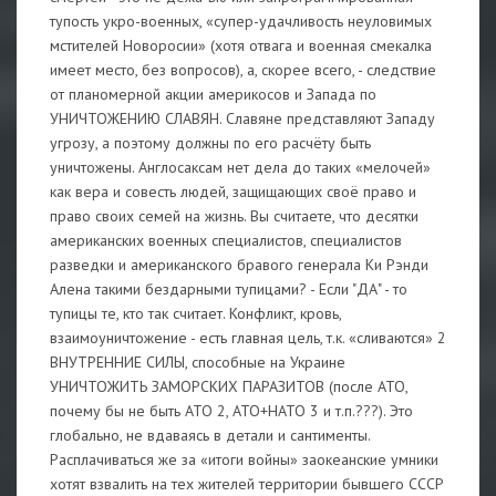
тупость укро-военных, «супер-удачливость неуловимых
мстителей Новоросии» (хотя отвага и военная смекалка
имеет место, без вопросов), а, скорее всего, - следствие
от планомерной акции америкосов и Запада по
УНИЧТОЖЕНИЮ СЛАВЯН. Славяне представляют Западу
угрозу, а поэтому должны по его расчёту быть
уничтожены. Англосаксам нет дела до таких «мелочей»
как вера и совесть людей, защищающих своё право и
право своих семей на жизнь. Вы считаете, что десятки
американских военных специалистов, специалистов
разведки и американского бравого генерала Ки Рэнди
Алена такими бездарными тупицами? - Если "ДА" - то
тупицы те, кто так считает. Конфликт, кровь,
взаимоуничтожение - есть главная цель, т.к. «сливаются» 2
ВНУТРЕННИЕ СИЛЫ, способные на Украине
УНИЧТОЖИТЬ ЗАМОРСКИХ ПАРАЗИТОВ (после АТО,
почему бы не быть АТО 2, АТО+НАТО 3 и т.п.???). Это
глобально, не вдаваясь в детали и сантименты.
Расплачиваться же за «итоги войны» заокеанские умники
хотят взвалить на тех жителей территории бывшего СССР