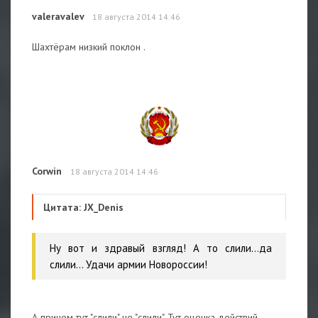
valeravalev
18 августа 2014 14:46
Шахтёрам низкий поклон .
Corwin
18 августа 2014 14:46
Цитата: JX_Denis
Ну вот и здравый взгляд! А то слили...да
слили... Удачи армии Новороссии!
А причем тут "слили" не "слили". Тут оценка действий