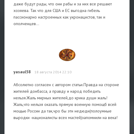
даже будут рады, что они рабы и за них все решают
хозяева. Так что для США и ЕС выгодна гибель
пассионарно настроенных как укронацистов, так и
ополченцев...
yasaul58
18 августа 2014 22:10
Абсолютно согласен с автором статьи.Правда на стороне
жителей донбасса, а правду и народ победить
нельзя.Жаль мирных жителей,до крика души жаль!
Жаль,что нельзя оказать прямую военную помощб всей
мощью России да так,чро бы эти недюди(полоумные
выродки -националисты всех мастей)запомнили на века!