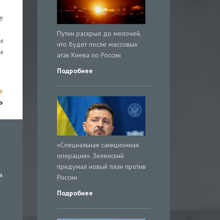
е
Путин раскрыл до мелочей,
и
что будет после массовых
и
атак Киева по России
Подробнее
ь
«Специальная санкционная
операция». Зеленский
придумал новый план против
я
России
Подробнее