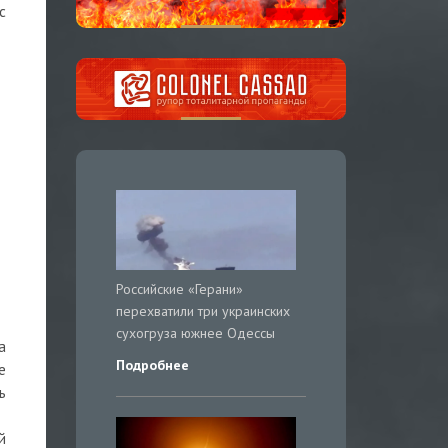
с
Российские «Герани»
перехватили три украинских
сухогруза южнее Одессы
а
Подробнее
е
ь
й