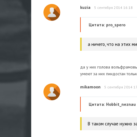
kuzia
5 сентября 2014 16:18
Цитата: pro_spero
а ничего, что на этих м
да у них голова вольфрамовы
умеют за них пиндостан тольк
mikamoon
5 сентября 2014 1
Цитата: Hobbit_neznau
В таком случае нужно з