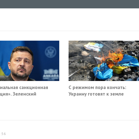
иальная санкционная
С режимом пора кончать:
ция». Зеленский
Украину готовят к земле
мал новый план против
и
5:56