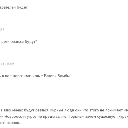
карателей будет.
:59
х дети рваться будут?
014 16:09
ть в военторге магнитные Ракеты-Бомбы
 на этих минах будут рваться мирные люди они что этого не понимают чт
ии Новороссии угроз не представляют. Горыныч зачем существует, кура
тьё окопов.