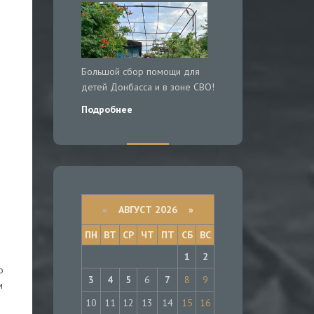
Большой сбор помощи для
детей Донбасса и в зоне СВО!
Подробнее
«
АВГУСТ 2026 »
ПН
ВТ
СР
ЧТ
ПТ
СБ
ВС
1
2
о
3
4
5
6
7
8
9
м
10
11
12
13
14
15
16