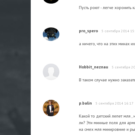
Пусть роют - легче хоронить 
pro_spero
5 сентября 2014 15
а ничего, что на этих минах и
Hobbit_neznau
5 сентября 2
В таком случае нужно заказа
p.balin
5 сентября 2014 16:17
Какой то детский лепет мля ,
ли? Эти минные поля для арм
на смех мля минировние и ры