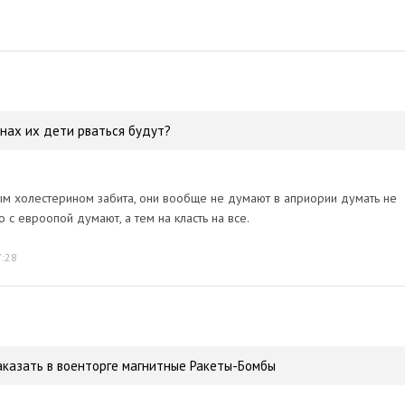
инах их дети рваться будут?
м холестерином забита, они вообще не думают в априории думать не
о с евроопой думают, а тем на класть на все.
7:28
аказать в военторге магнитные Ракеты-Бомбы