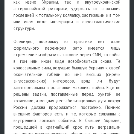
как извне Украины, так и внутреукраинской
антироссийской риторики, удержать от сползания
последней к тотальному коллапсу, хаотизации и в том
или ином виде интеграции в евроатлантические
структуры.
Очевидно, поскольку на практике нет даже
формального перемирия, зато имеется лишь
стремление изобразить таковое через СМИ, то война
в том или ином виде возобновиться снова. Те
колоссальные силы, ведущие бывшую Украину к своей
окончательной гибели во имя высших (сиречь
англосаксонских) интересов, вряд ли будут
заинтересованы в остановки маховика войны. Еще не
решены задачи, поставленные перед хунтой ее
хозяевами, а мощная дестабилизационная дуга вокруг
России должна продолжаться постоянно. Помимо
внешних факторов есть и те, которые связанны с
внутренней логикой событий. В бывшей Украине,
прошедшей в кратчайший срок путь деградации
от
почти
цивилизованного общества до состояния