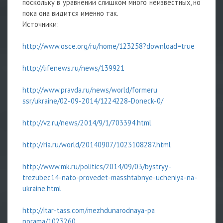
поскольку в уравнении слишком много неизвестных, но
пока она видится именно так.
Источники:
http://www.osce.org/ru/home/123258?down
load=true
http://lifenews.ru/news/139921
http://www.pravda.ru/news/world/formeru
ssr/ukraine/02-09-2014/1224228-Doneck-0/
http://vz.ru/news/2014/9/1/703394.html
http://ria.ru/world/20140907/102310
8287.html
http://www.mk.ru/politics/2014/09/03/by
stryy-
trezubec14-nato-provedet-masshtabn
ye-ucheniya-na-
ukraine.html
http://itar-tass.com/mezhdunarodnaya-pa
norama/1023260