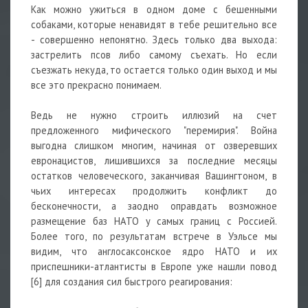
Как можно ужиться в одном доме с бешенными
собаками, которые ненавидят в тебе решительно все
- совершенно непонятно. Здесь только два выхода:
застрелить псов либо самому съехать. Но если
съезжать некуда, то остается только один выход и мы
все это прекрасно понимаем.
Ведь не нужно строить иллюзий на счет
предложенного мифического "перемирия". Война
выгодна слишком многим, начиная от озверевших
евронацистов, лишившихся за последние месяцы
остатков человеческого, заканчивая Вашингтоном, в
чьих интересах продолжить конфликт до
бесконечности, а заодно оправдать возможное
размещение баз НАТО у самых границ с Россией.
Более того, по результатам встрече в Уэльсе мы
видим, что англосаксонское ядро НАТО и их
приспешники-атлантисты в Европе уже нашли повод
[6] для создания сил быстрого реагирования: