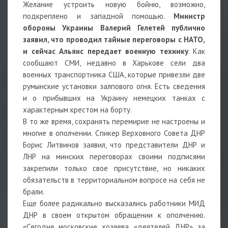
Желание устроить новую бойню, возможно,
подкреплено и западной помощью.
Министр
обороны Украины Валерий Гелетей публично
заявил, что проводил тайные переговоры с НАТО,
и сейчас Альянс передает военную технику
. Как
сообщают СМИ, недавно в Харькове сели два
военных транспортника США, которые привезли две
румынские установки залпового огня. Есть сведения
и о прибывших на Украину немецких танках с
характерным крестом на борту.
В то же время, сохранять перемирие не настроены и
многие в ополчении. Спикер Верховного Совета ДНР
Борис Литвинов заявил, что представители ДНР и
ЛНР на минских переговорах своими подписями
закрепили только свое присутствие, но никаких
обязательств в территориальном вопросе на себя не
брали.
Еще более радикально высказались работники МИД
ДНР в своем открытом обращении к ополчению.
«Сегодня московские хозяева «деятелей ДНР» за