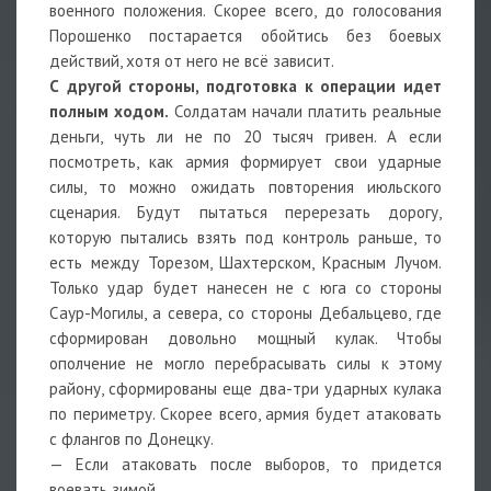
военного положения. Скорее всего, до голосования
Порошенко постарается обойтись без боевых
действий, хотя от него не всё зависит.
С другой стороны, подготовка к операции идет
полным ходом.
Солдатам начали платить реальные
деньги, чуть ли не по 20 тысяч гривен. А если
посмотреть, как армия формирует свои ударные
силы, то можно ожидать повторения июльского
сценария. Будут пытаться перерезать дорогу,
которую пытались взять под контроль раньше, то
есть между Торезом, Шахтерском, Красным Лучом.
Только удар будет нанесен не с юга со стороны
Саур-Могилы, а севера, со стороны Дебальцево, где
сформирован довольно мощный кулак. Чтобы
ополчение не могло перебрасывать силы к этому
району, сформированы еще два-три ударных кулака
по периметру. Скорее всего, армия будет атаковать
с флангов по Донецку.
— Если атаковать после выборов, то придется
воевать зимой.