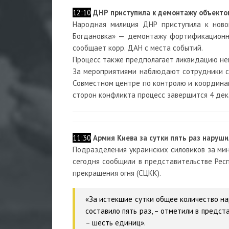
12:10
ДНР приступила к демонтажу объектов
Народная милиция ДНР приступила к ново
Богдановка» — демонтажу фортификационны
сообщает корр. ДАН с места событий.
Процесс также предполагает ликвидацию нев
За мероприятиями наблюдают сотрудники с
Совместном центре по контролю и координац
сторон конфликта процесс завершится 4 дек
11:30
Армия Киева за сутки пять раз наруш
Подразделения украинских силовиков за мин
сегодня сообщили в представительстве Рес
прекращения огня (СЦКК).
«За истекшие сутки общее количество н
составило пять раз, – отметили в предс
– шесть единиц».