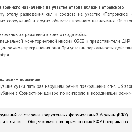
 военного назначения на участке отвода вблизи Петровского
му этапу разведения сил и средств на участке «Петровское 
х сооружений и других объектов военного назначения. Об это
зрывных заграждений в зоне отвода войск.
пециальной мониторинговой миссии ОБСЕ и представители ДНР 
ии режима прекращения огня. При условии зеркальности действи
абря.
ила режим перемирия
увшие сутки пять раз нарушили режим прекращения огня. Об это
публики в Совместном центре по контролю и координации режим
арушений со стороны вооруженных формирований Украины (ВФУ)
тавительстве. – Общее количество примененных ВФУ боеприпасов