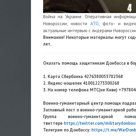
Война на Украине. Оперативная информа
Новороссии, новости
АТО
, фото- и видео
актуальные интервью с лидерами Новороссии
Внимание! Некоторые материалы могут сод
лет.
Оказать помощь защитникам Донбасса в бор
1. Карта Сбербанка 4276380053782368
2. Яндекс-кошелек 410012273300268
3. На номер телефона МТС(не Киви) +79780
Военно-гуманитарный центр помощи подра
Заглавный пост о военно-гуманитарной раб
Группа военно-гуманитарно
твиттере
https://twitter.com/militarydonbas
Телеграм по Донбассу:
https://t.me/WarDon