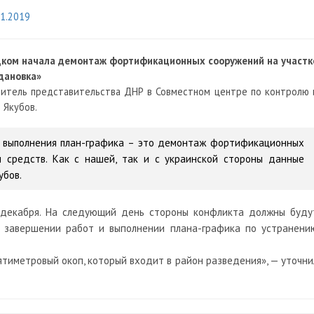
11.2019
ецком начала демонтаж фортификационных сооружений на участк
гдановка»
дитель представительства ДНР в Совместном центре по контролю 
 Якубов.
п выполнения план-графика – это демонтаж фортификационных
 средств. Как с нашей, так и с украинской стороны данные
убов.
 декабря. На следующий день стороны конфликта должны буду
 завершении работ и выполнении плана-графика по устранени
тиметровый окоп, который входит в район разведения», — уточни