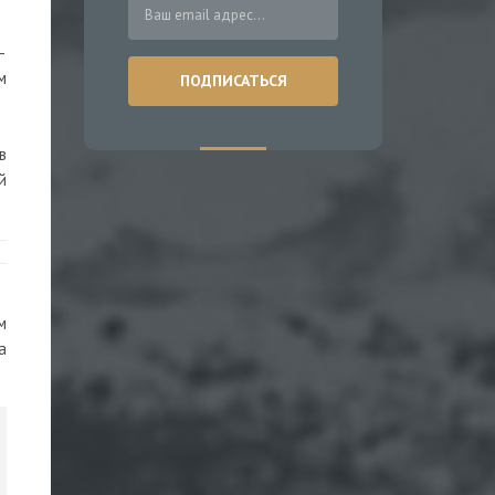
—
м
в
й
м
а