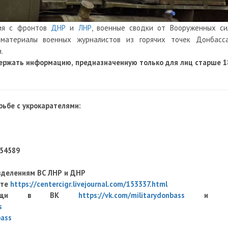
ция с фронтов
ДНР
и
ЛНР
, военные сводки от Вооруженных си
материалы военных журналистов из горячих точек Донбасса
.
ержать информацию, предназначенную только для лиц старше 1
ьбе с укрокарателями:
454589
зделениям ВС ЛНР и ДНР
оте
https://centercigr.livejournal.com/153337.html
й помощи в ВК
https://vk.com/militarydonbass
и 
s
bass