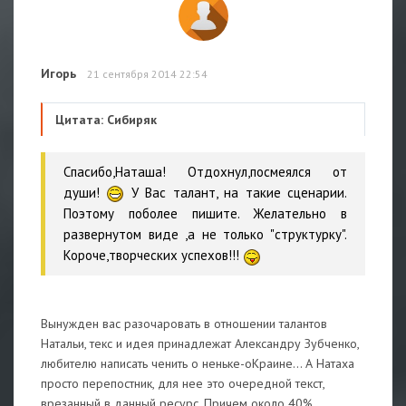
Игорь
21 сентября 2014 22:54
Цитата: Сибиряк
Спасибо,Наташа! Отдохнул,посмеялся от
души!
У Вас талант, на такие сценарии.
Поэтому поболее пишите. Желательно в
развернутом виде ,а не только "структурку".
Короче,творческих успехов!!!
Вынужден вас разочаровать в отношении талантов
Натальи, текс и идея принадлежат Александру Зубченко,
любителю написать ченить о неньке-оКраине... А Натаха
просто перепостник, для нее это очередной текст,
врезанный в данный ресурс. Причем около 40%