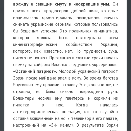
вражду и сеющим смуту в неокрепшие умы.
Он
призвал всех продюсеров доброй воли, которые
национально ориентированы, немедленно начать
снимать украинские сериалы, которые пользовались
бы бешеным успехом. Это правильная инициатива,
которая должна быть поддержана всем
кинематографическим сообществом Украины,
которого, как известно, нет. Но трудности, сука,
никого не пугают. Предлагаю в сжатые сроки начать
съемку на «айфон» Ильенко следующих укрсериалов.
«Останний патриот».
Молодой украинский патриот
Зорян после майдана впал в кому. Во время бегства
Януковича ему проломило голову. Это, конечно же, не
страшно, но была сильно повреждена рука.
Волонтеры носили ему памперсы и кормили из
пипетки в нос. Когда началась
антитеррористическая операция, кто-то случайно
оставил включенным на ночь телевизор в его палате,
настроенный на «5-й канал». В результате Зорян