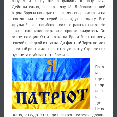
очнулся и сразу же отправился в зону АТО.
Действительно, а чего тянуть? Добровольческий
отряд Зоряна попадает в засаду сепаратистов и на
протяжении семи серий они ждут подмогу. Все
друзья Зоряна погибают после страшных пыток. Не
важно, как такое возможно, просто смиритесь. Он
остается один. Он и его каска. Враги бьют по нему
прямой наводкой из танка. Да фиг там! Зорян встает
в полный рост и идет в штыковую атаку. Стреляет из
пулемета и убивает сто боевиков.
Пото
м
идет
подр
ыват
ь
дот.
Непо
нятно, откуда этот дот взялся посреди дороги,