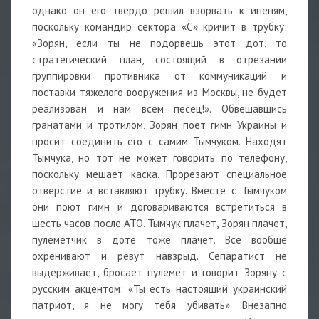
однако он его твердо решил взорвать к ипеням,
поскольку командир сектора «С» кричит в трубку:
«Зорян, если ты не подорвешь этот дот, то
стратегический план, состоящий в отрезании
группировки противника от коммуникаций и
поставки тяжелого вооружения из Москвы, не будет
реализован и нам всем песец!». Обвешавшись
гранатами и тротилом, Зорян поет гимн Украины и
просит соединить его с самим Тымчуком. Находят
Тымчука, но тот не может говорить по телефону,
поскольку мешает каска. Прорезают специальное
отверстие и вставляют трубку. Вместе с Тымчуком
они поют гимн и договариваются встретиться в
шесть часов после АТО. Тымчук плачет, Зорян плачет,
пулеметчик в доте тоже плачет. Все вообще
охренивают и ревут навзрыд. Сепаратист не
выдерживает, бросает пулемет и говорит Зоряну с
русским акцентом: «Ты есть настоящий украинский
патриот, я не могу тебя убивать». Внезапно