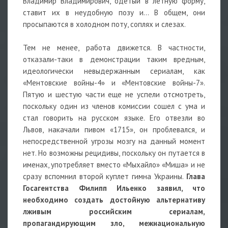
Владимир Владимирович, одетый в летную форму,
ставит их в неудобную позу и… В общем, они
просыпаются в холодном поту, соплях и слезах.
Тем не менее, работа движется. В частности,
отказали-таки в демонстрации таким вредным,
идеологически невыдержанным сериалам, как
«Ментовские войны-4» и «Ментовские войны-7».
Пятую и шестую части еще не успели отсмотреть,
поскольку один из членов комиссии сошел с ума и
стал говорить на русском языке. Его отвезли во
Львов, накачали пивом «1715», он проблевался, и
непосредственной угрозы мозгу на данный момент
нет. Но возможны рецидивы, поскольку он путается в
именах, употребляет вместо «Мыхайло» «Миша» и не
сразу вспомнил второй куплет гимна Украины.
Глава
Госагентства Филипп Ильенко заявил, что
необходимо создать достойную альтернативу
лживым российским сериалам,
пропагандирующим зло, межнациональную