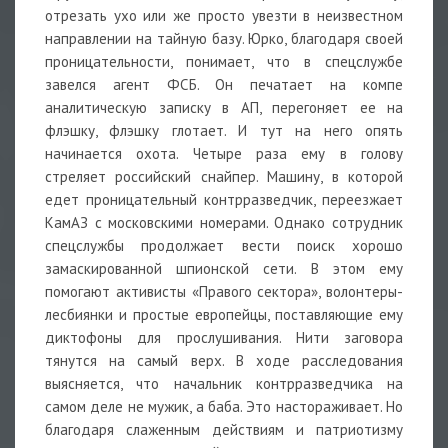
отрезать ухо или же просто увезти в неизвестном
направлении на тайную базу. Юрко, благодаря своей
проницательности, понимает, что в спецслужбе
завелся агент ФСБ. Он печатает на компе
аналитическую записку в АП, перегоняет ее на
флэшку, флэшку глотает. И тут на него опять
начинается охота. Четыре раза ему в голову
стреляет российский снайпер. Машину, в которой
едет проницательный контрразведчик, переезжает
КамАЗ с московскими номерами. Однако сотрудник
спецслужбы продолжает вести поиск хорошо
замаскированной шпионской сети. В этом ему
помогают активисты «Правого сектора», волонтеры-
лесбиянки и простые европейцы, поставляющие ему
диктофоны для прослушивания. Нити заговора
тянутся на самый верх. В ходе расследования
выясняется, что начальник контрразведчика на
самом деле не мужик, а баба. Это настораживает. Но
благодаря слаженным действиям и патриотизму