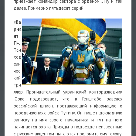
приезжает командир сектора с орденом… Ну и так
далее. Примерно пятьдесят серий.
«Ва
риа
нт
П».
Пси
ход
ели
чес
кий
три
ллер. Проницательный украинский контрразведчик
Юрко подозревает, что в Генштабе завелся
российский шпион, поставляющий информацию о
передвижениях войск Путину. Он пишет докладную
записку на имя своего начальника, и тут на него
начинается охота. Трижды в подъезде неизвестные
с русским акцентом пытаются проломить ему голову,