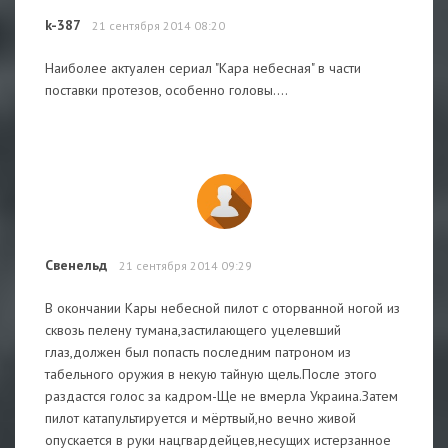
k-387
21 сентября 2014 08:20
Наиболее актуален сериал "Кара небесная" в части
поставки протезов, особенно головы....
Свенельд
21 сентября 2014 09:29
В окончании Кары небесной пилот с оторванной ногой из
сквозь пелену тумана,застилающего уцелевший
глаз,должен был попасть последним патроном из
табельного оружия в некую тайную щель.После этого
раздастся голос за кадром-Ще не вмерла Украина.Затем
пилот катапультируется и мёртвый,но вечно живой
опускается в руки нацгвардейцев,несущих истерзанное